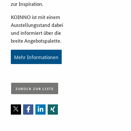
zur Inspiration.
Zertifizierung
KOINNO ist mit einem
Ausstellungsstand dabei
Innovationspreis
und informiert über die
EU-Förderung
breite Angebotspalette.
Aktuelles
Mehr Informationen
Fördermöglichkeiten
Service und Kontakt
ZURÜCK ZUR LISTE
Praxisbeispiele
Downloads