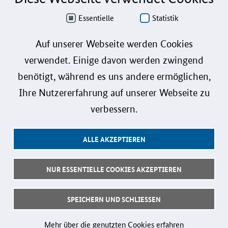
Sprachformen männlich, weiblich und divers (m/w/d) verzichtet. Sämtliche
Personenbezeichnungen gelten gleichermaßen für alle Geschlechter.
Essentielle
Statistik
Datenschutz
Auf unserer Webseite werden Cookies
verwendet. Einige davon werden zwingend
Barrierefreiheit
benötigt, während es uns andere ermöglichen,
Gebärdensprache
Ihre Nutzererfahrung auf unserer Webseite zu
Leichte Sprache
verbessern.
Impressum
ALLE AKZEPTIEREN
Benutzerhinweise
Kontakt
NUR ESSENTIELLE COOKIES AKZEPTIEREN
Follow us:
SPEICHERN UND SCHLIESSEN
© 2026 Bundesministerium für Forschung, Technologie und Raumfahrt
Mehr über die genutzten Cookies erfahren