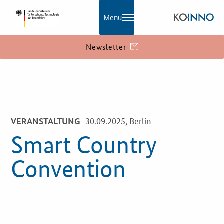
Menu
Newsletter
KOINNO
Navigation
Aktuelles
30.09.2025, Berlin
VERANSTALTUNG
Praxisbeispiele
Smart Country
Publikationen
Convention
KOINNOmagazin
Netzwerk