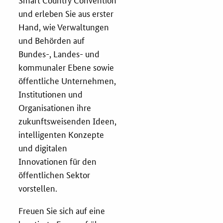
und erleben Sie aus erster
Hand, wie Verwaltungen
Fristenassistent
und Behörden auf
Bundes-, Landes- und
KOINNOvationsplatz
kommunaler Ebene sowie
öffentliche Unternehmen,
LZK-Rechner
Institutionen und
Organisationen ihre
Preis-Leistungs-Gewichtungs-Check
zukunftsweisenden Ideen,
intelligenten Konzepte
Toolbox
und digitalen
Innovationen für den
Vergabe-Wahl-O-Mat
öffentlichen Sektor
vorstellen.
Zertifizierung
Freuen Sie sich auf eine
Startups & innovative KMU