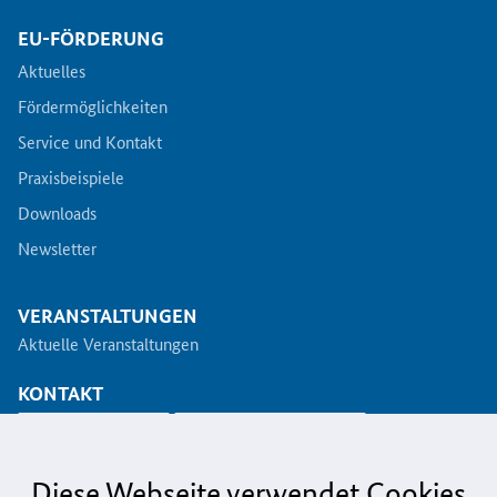
EU-FÖRDERUNG
Aktuelles
Fördermöglichkeiten
Service und Kontakt
Praxisbeispiele
Downloads
Newsletter
VERANSTALTUNGEN
Aktuelle Veranstaltungen
KONTAKT
info@koinno.de
+49 6196/58 28- 350
Diese Webseite verwendet Cookies
Aus Gründen der besseren Lesbarkeit wird auf die gleichzeitige Verwendung der