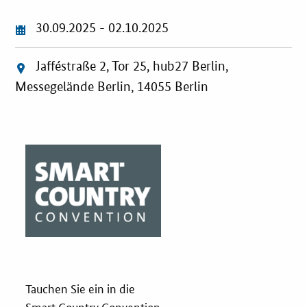
Innovationspreis
30.09.2025 - 02.10.2025
Förderprogramme
Jafféstraße 2, Tor 25, hub27 Berlin,
Messegelände Berlin, 14055 Berlin
Weitere Informationen
Kontakt
Öffentliche Auftraggeber
Services
Innovative Beschaffung
Bewertungsmethoden-Lotse
Tauchen Sie ein in die
Smart Country Convention
E-Learning