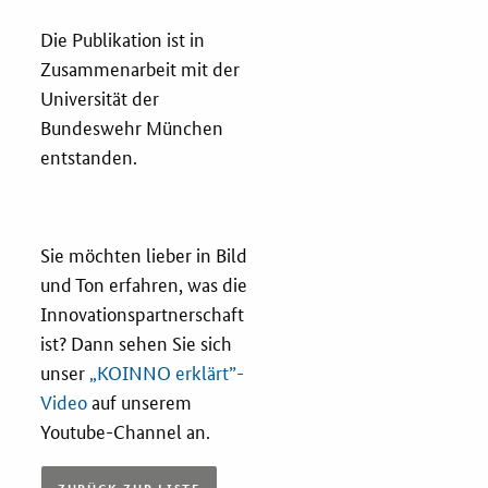
Die Publikation ist in
Zertifizierung
Zusammenarbeit mit der
Universität der
Innovationspreis
Bundeswehr München
EU-Förderung
entstanden.
Aktuelles
Sie möchten lieber in Bild
Fördermöglichkeiten
und Ton erfahren, was die
Innovationspartnerschaft
Service und Kontakt
ist? Dann sehen Sie sich
unser
„KOINNO erklärt”-
Praxisbeispiele
Video
auf unserem
Youtube-Channel an.
Downloads
ZURÜCK ZUR LISTE