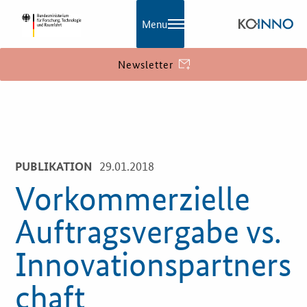
Menu
Newsletter
KOINNO
Navigation
Aktuelles
29.01.2018
PUBLIKATION
Praxisbeispiele
Vorkommerzielle
Publikationen
Auftragsvergabe vs.
KOINNOmagazin
Innovationspartners
Netzwerk
chaft