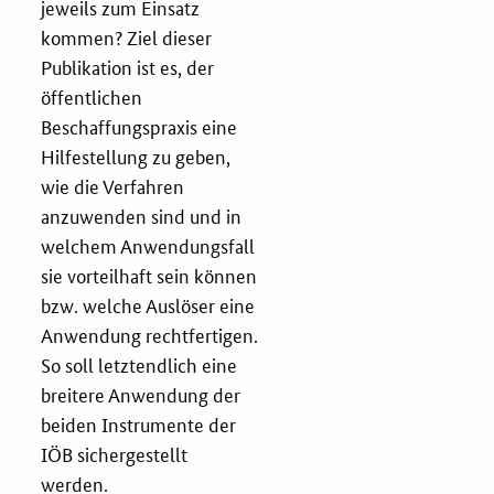
jeweils zum Einsatz
kommen? Ziel dieser
Services
Publikation ist es, der
öffentlichen
Öffentliche Beschaffung
Beschaffungspraxis eine
Hilfestellung zu geben,
Toolbox
wie die Verfahren
anzuwenden sind und in
E-Learning
welchem Anwendungsfall
sie vorteilhaft sein können
KOINNOvationsplatz
bzw. welche Auslöser eine
Anwendung rechtfertigen.
Praxisbeispiele
So soll letztendlich eine
breitere Anwendung der
Marketing-Guide
beiden Instrumente der
IÖB sichergestellt
Playbook
werden.