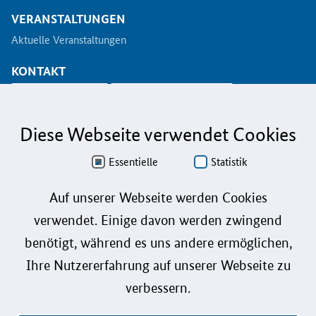
VERANSTALTUNGEN
Aktuelle Veranstaltungen
KONTAKT
info@koinno.de
+49 6196/58 28- 350
Diese Webseite verwendet Cookies
Aus Gründen der besseren Lesbarkeit wird auf die gleichzeitige Verwendung der
Sprachformen männlich, weiblich und divers (m/w/d) verzichtet. Sämtliche
Personenbezeichnungen gelten gleichermaßen für alle Geschlechter.
Essentielle
Statistik
Datenschutz
Auf unserer Webseite werden Cookies
verwendet. Einige davon werden zwingend
Barrierefreiheit
benötigt, während es uns andere ermöglichen,
Gebärdensprache
Ihre Nutzererfahrung auf unserer Webseite zu
Leichte Sprache
verbessern.
Impressum