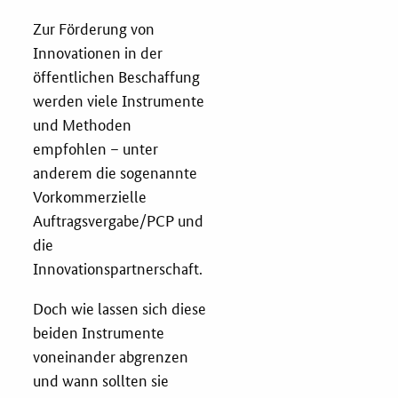
Zur Förderung von
Fristenassistent
Innovationen in der
öffentlichen Beschaffung
werden viele Instrumente
KOINNOvationsplatz
und Methoden
empfohlen – unter
LZK-Rechner
anderem die sogenannte
Vorkommerzielle
Preis-Leistungs-Gewichtungs-Check
Auftragsvergabe/PCP und
die
Toolbox
Innovationspartnerschaft.
Vergabe-Wahl-O-Mat
Doch wie lassen sich diese
beiden Instrumente
Zertifizierung
voneinander abgrenzen
und wann sollten sie
Startups & innovative KMU