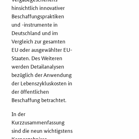
hinsichtlich innovativer
Services
Beschaffungspraktiken
und -instrumente in
Öffentliche Beschaffung
Deutschland und im
Vergleich zur gesamten
Toolbox
EU oder ausgewählter EU-
Staaten. Des Weiteren
E-Learning
werden Detailanalysen
bezüglich der Anwendung
KOINNOvationsplatz
der Lebenszykluskosten in
der öffentlichen
Praxisbeispiele
Beschaffung betrachtet.
In der
Marketing-Guide
Kurzzusammenfassung
sind die neun wichtigstens
Playbook
Kernergebnisse