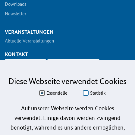
Downloads
Newsletter
VERANSTALTUNGEN
Aktuelle Veranstaltungen
KONTAKT
info@koinno.de
+49 6196/58 28- 350
Diese Webseite verwendet Cookies
Aus Gründen der besseren Lesbarkeit wird auf die gleichzeitige Verwendung der
Sprachformen männlich, weiblich und divers (m/w/d) verzichtet. Sämtliche
Personenbezeichnungen gelten gleichermaßen für alle Geschlechter.
Essentielle
Statistik
Datenschutz
Auf unserer Webseite werden Cookies
verwendet. Einige davon werden zwingend
Barrierefreiheit
benötigt, während es uns andere ermöglichen,
Gebärdensprache