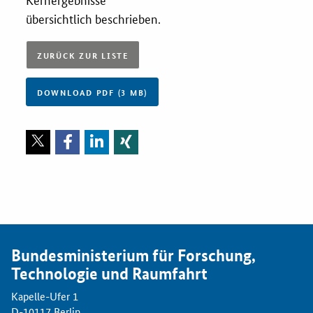
übersichtlich beschrieben.
Zertifizierung
ZURÜCK ZUR LISTE
Innovationspreis
EU-Förderung
DOWNLOAD PDF (3 MB)
Aktuelles
Fördermöglichkeiten
Service und Kontakt
Praxisbeispiele
Bundesministerium für Forschung,
Technologie und Raumfahrt
Downloads
Kapelle-Ufer 1
D-10117 Berlin