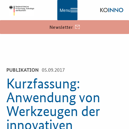
Menu
Newsletter
KOINNO
Navigation
Aktuelles
05.09.2017
PUBLIKATION
Praxisbeispiele
Kurzfassung:
Publikationen
Anwendung von
KOINNOmagazin
Werkzeugen der
Netzwerk
innovativen