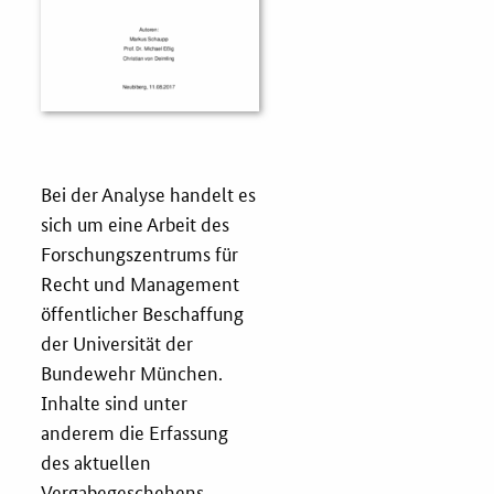
Fristenassistent
KOINNOvationsplatz
LZK-Rechner
Bei der Analyse handelt es
sich um eine Arbeit des
Preis-Leistungs-Gewichtungs-Check
Forschungszentrums für
Recht und Management
Toolbox
öffentlicher Beschaffung
der Universität der
Vergabe-Wahl-O-Mat
Bundewehr München.
Inhalte sind unter
anderem die Erfassung
Zertifizierung
des aktuellen
Startups & innovative KMU
Vergabegeschehens