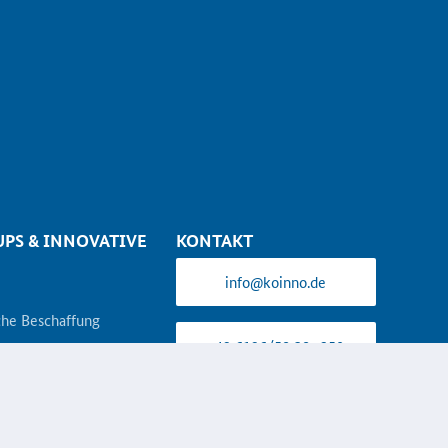
UPS & INNOVATIVE
KONTAKT
info@koinno.de
che Beschaffung
+49 6196/58 28- 350
ng
Aus Gründen der besseren Lesbarkeit
wird auf die gleichzeitige Verwendung
ationsplatz
der Sprachformen männlich, weiblich
ispiele