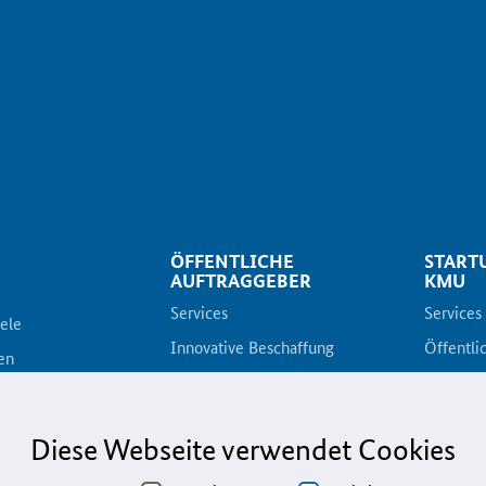
ÖFFENTLICHE
START
AUFTRAGGEBER
KMU
Services
Services
iele
Innovative Beschaffung
Öffentli
en
Bewertungsmethoden-Lotse
Toolbox
gazin
E-Learning
E-Learni
Diese Webseite verwendet Cookies
Fristenassistent
KOINNOv
preis
KOINNOvationsplatz
Praxisbe