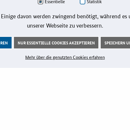
Essentielle
Statistik
gramme
LZK-Rechner
Marketi
formationen
 Einige davon werden zwingend benötigt, während es u
Preis-Leistungs-Gewichtungs-
Playboo
Check
unserer Webseite zu verbessern.
Zertifizi
Toolbox
Innovati
Vergabe-Wahl-O-Mat
EREN
NUR ESSENTIELLE COOKIES AKZEPTIEREN
SPEICHERN UN
Zertifizierung
Mehr über die genutzten Cookies erfahren
DERUNG
VERANSTALTUNGEN
Aktuelle Veranstaltungen
ichkeiten
 Kontakt
iele