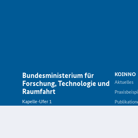
KOINNO
Bundesministerium für
Aktuelles
Forschung, Technologie und
Raumfahrt
Praxisbeisp
Kapelle-Ufer 1
Publikation
D-10117 Berlin
KOINNOma
Netzwerk
Innovations