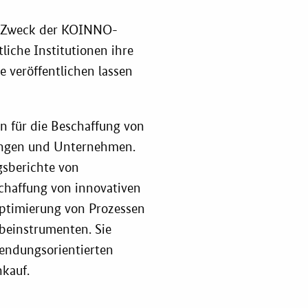
ahl-O-Mat
nd Zweck der KOINNO-
ung
tliche Institutionen ihre
e veröffentlichen lassen
en für die Beschaffung von
tungen und Unternehmen.
gsberichte von
schaffung von innovativen
Optimierung von Prozessen
beinstrumenten. Sie
endungsorientierten
kauf.