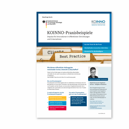
Lotse
KOINNOmagazin
E-Learning
Netzwerk
Fristenassi
Innovationspreis
KOINNOvat
Förderprogramme
LZK-Rechn
Weitere
Informationen
Preis-Leist
Gewichtun
Kontakt
Toolbox