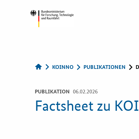
KOINNO
Öffentlic
Navigation
KOINNO
PUBLIKATIONEN
D
Auftragg
Aktuelles
Services
06.02.2026
PUBLIKATION
Factsheet zu KO
Praxisbeispiele
Innovative
Beschaffun
Publikationen
Bewertung