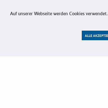
Förderpro
Weitere In
Auf unserer Webseite werden Cookies verwendet.
Kontakt
ALLE AKZEPTI
EU-FÖR
Aktuelles
Fördermögl
Service und
Praxisbeisp
Downloads
Newsletter