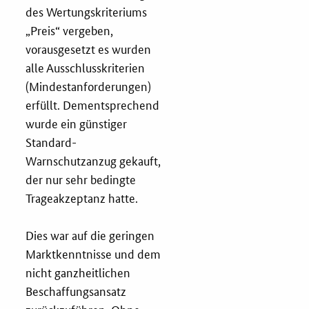
des Wertungskriteriums
Services
„Preis“ vergeben,
vorausgesetzt es wurden
Öffentliche Beschaffung
alle Ausschlusskriterien
(Mindestanforderungen)
Toolbox
erfüllt. Dementsprechend
wurde ein günstiger
E-Learning
Standard-
Warnschutzanzug gekauft,
der nur sehr bedingte
KOINNOvationsplatz
Trageakzeptanz hatte.
Praxisbeispiele
Dies war auf die geringen
Marktkenntnisse und dem
Marketing-Guide
nicht ganzheitlichen
Beschaffungsansatz
Playbook