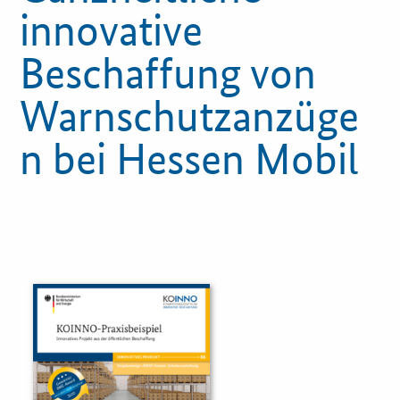
innovative
Innovationspreis
Beschaffung von
Förderprogramme
Warnschutzanzüge
Weitere Informationen
n bei Hessen Mobil
Kontakt
Öffentliche Auftraggeber
Services
Innovative Beschaffung
Bewertungsmethoden-Lotse
E-Learning