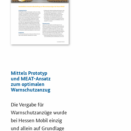
Fristenassistent
KOINNOvationsplatz
LZK-Rechner
Preis-Leistungs-Gewichtungs-Check
Mittels Prototyp
und MEAT-Ansatz
Toolbox
zum optimalen
Warnschutzanzug
Vergabe-Wahl-O-Mat
Die Vergabe für
Warnschutzanzüge wurde
Zertifizierung
bei Hessen Mobil einzig
Startups & innovative KMU
und allein auf Grundlage