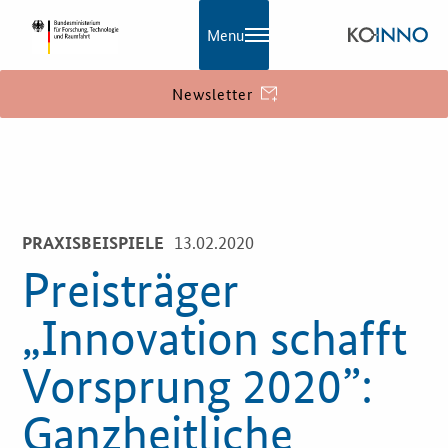
Menu
Newsletter
KOINNO
Navigation
Aktuelles
13.02.2020
PRAXISBEISPIELE
Praxisbeispiele
Preisträger
Publikationen
„Innovation schafft
KOINNOmagazin
Vorsprung 2020”:
Netzwerk
Ganzheitliche