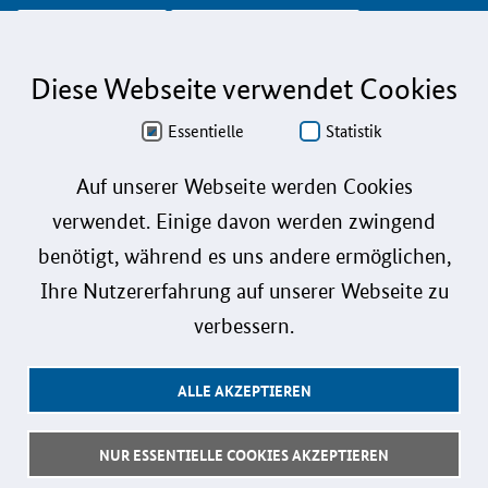
info@koinno.de
+49 6196/58 28- 350
Diese Webseite verwendet Cookies
Aus Gründen der besseren Lesbarkeit wird auf die gleichzeitige Verwendung der
Sprachformen männlich, weiblich und divers (m/w/d) verzichtet. Sämtliche
Personenbezeichnungen gelten gleichermaßen für alle Geschlechter.
Essentielle
Statistik
Datenschutz
Auf unserer Webseite werden Cookies
verwendet. Einige davon werden zwingend
Barrierefreiheit
benötigt, während es uns andere ermöglichen,
Gebärdensprache
Ihre Nutzererfahrung auf unserer Webseite zu
Leichte Sprache
verbessern.
Impressum
ALLE AKZEPTIEREN
Benutzerhinweise
Kontakt
NUR ESSENTIELLE COOKIES AKZEPTIEREN