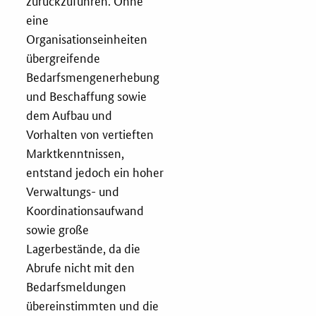
zurückzuführen. Ohne
eine
Zertifizierung
Organisationseinheiten
übergreifende
Innovationspreis
Bedarfsmengenerhebung
EU-Förderung
und Beschaffung sowie
dem Aufbau und
Aktuelles
Vorhalten von vertieften
Marktkenntnissen,
Fördermöglichkeiten
entstand jedoch ein hoher
Verwaltungs- und
Service und Kontakt
Koordinationsaufwand
sowie große
Praxisbeispiele
Lagerbestände, da die
Abrufe nicht mit den
Bedarfsmeldungen
Downloads
übereinstimmten und die