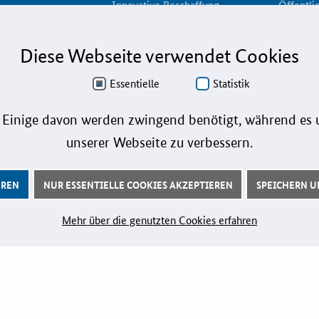
Innovative Beschaffung
Öffentli
en
Bewertungsmethoden-Lotse
Toolbox
gazin
E-Learning
E-Learni
Diese Webseite verwendet Cookies
Fristenassistent
KOINNOv
preis
Essentielle
Statistik
KOINNOvationsplatz
Praxisbe
gramme
LZK-Rechner
Marketi
 Einige davon werden zwingend benötigt, während es u
formationen
Preis-Leistungs-Gewichtungs-
Playboo
unserer Webseite zu verbessern.
Check
Zertifizi
Toolbox
EREN
NUR ESSENTIELLE COOKIES AKZEPTIEREN
SPEICHERN UN
Innovati
Vergabe-Wahl-O-Mat
Mehr über die genutzten Cookies erfahren
Zertifizierung
DERUNG
VERANSTALTUNGEN
Aktuelle Veranstaltungen
ichkeiten