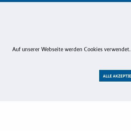
Publikation
Kapelle-Ufer 1
D-10117 Berlin
KOINNOma
Netzwerk
Innovations
Förderpro
Auf unserer Webseite werden Cookies verwendet.
Weitere In
Kontakt
ALLE AKZEPTI
EU-FÖR
Aktuelles
Fördermögl