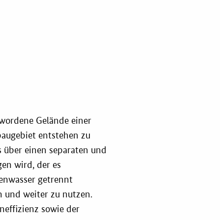
ahl-O-Mat
ung
ordene Gelände einer
baugebiet entstehen zu
es über einen separaten und
en wird, der es
genwasser getrennt
 und weiter zu nutzen.
neffizienz sowie der