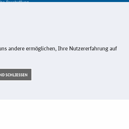
che Beschaffung
+49 6196/58 28- 350
ng
Aus Gründen der besseren Lesbarkeit
wird auf die gleichzeitige Verwendung
ationsplatz
der Sprachformen männlich, weiblich
ispiele
und divers (m/w/d) verzichtet. Sämtliche
Personenbezeichnungen gelten
ng-Guide
ns andere ermöglichen, Ihre Nutzererfahrung auf
gleichermaßen für alle Geschlechter.
k
erung
D SCHLIESSEN
onspreis