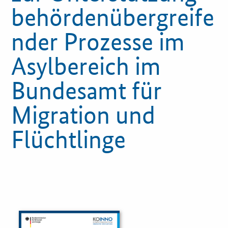
behördenübergreife
Innovationspreis
nder Prozesse im
Förderprogramme
Asylbereich im
Weitere Informationen
Bundesamt für
Kontakt
Migration und
Öffentliche Auftraggeber
Flüchtlinge
Services
Innovative Beschaffung
Bewertungsmethoden-Lotse
E-Learning