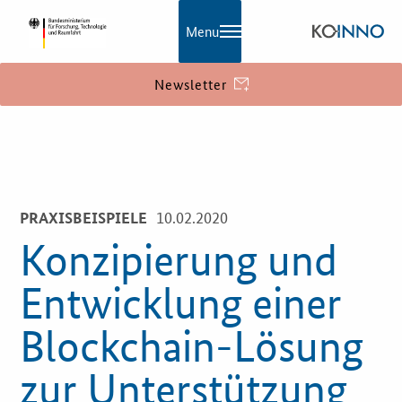
Menu
Newsletter
KOINNO
Navigation
Aktuelles
10.02.2020
PRAXISBEISPIELE
Praxisbeispiele
Konzipierung und
Publikationen
Entwicklung einer
KOINNOmagazin
Blockchain-Lösung
Netzwerk
zur Unterstützung