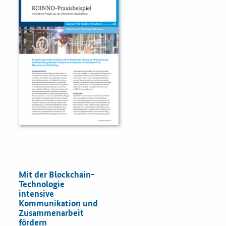
Fristenassistent
KOINNOvationsplatz
LZK-Rechner
Preis-Leistungs-Gewichtungs-Check
Toolbox
Vergabe-Wahl-O-Mat
Mit der Blockchain-
Technologie
intensive
Zertifizierung
Kommunikation und
Zusammenarbeit
Startups & innovative KMU
fördern