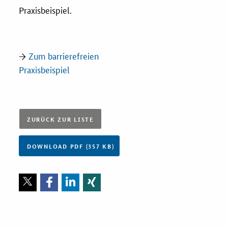
Newsletter
Praxisbeispiel.
Veranstaltungen
Aktuelle Veranstaltungen
→
Zum barrierefreien
Praxisbeispiel
ZURÜCK ZUR LISTE
DOWNLOAD PDF (357 KB)