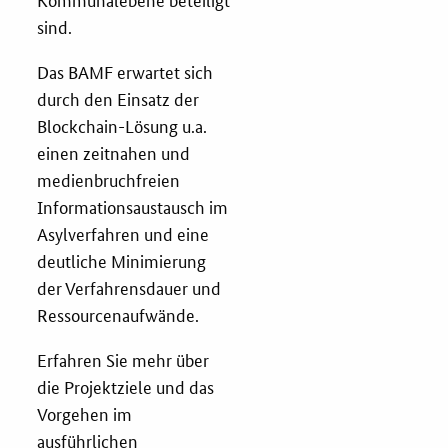
sind.
Zertifizierung
Das BAMF erwartet sich
Innovationspreis
durch den Einsatz der
Blockchain-Lösung u.a.
EU-Förderung
einen zeitnahen und
medienbruchfreien
Aktuelles
Informationsaustausch im
Asylverfahren und eine
Fördermöglichkeiten
deutliche Minimierung
der Verfahrensdauer und
Service und Kontakt
Ressourcenaufwände.
Praxisbeispiele
Erfahren Sie mehr über
die Projektziele und das
Downloads
Vorgehen im
ausführlichen