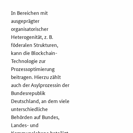
Services
In Bereichen mit
ausgeprägter
Öffentliche Beschaffung
organisatorischer
Heterogenität, z. B.
Toolbox
föderalen Strukturen,
kann die Blockchain-
E-Learning
Technologie zur
Prozessoptimierung
beitragen. Hierzu zählt
KOINNOvationsplatz
auch der Asylprozessin der
Bundesrepublik
Praxisbeispiele
Deutschland, an dem viele
unterschiedliche
Marketing-Guide
Behörden auf Bundes,
Landes- und
Playbook
Kommunalebene beteiligt