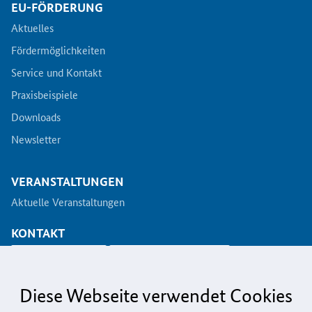
EU-FÖRDERUNG
Aktuelles
Fördermöglichkeiten
Service und Kontakt
Praxisbeispiele
Downloads
Newsletter
VERANSTALTUNGEN
Aktuelle Veranstaltungen
KONTAKT
info@koinno.de
+49 6196/58 28- 350
Diese Webseite verwendet Cookies
Aus Gründen der besseren Lesbarkeit wird auf die gleichzeitige Verwendung der
Sprachformen männlich, weiblich und divers (m/w/d) verzichtet. Sämtliche