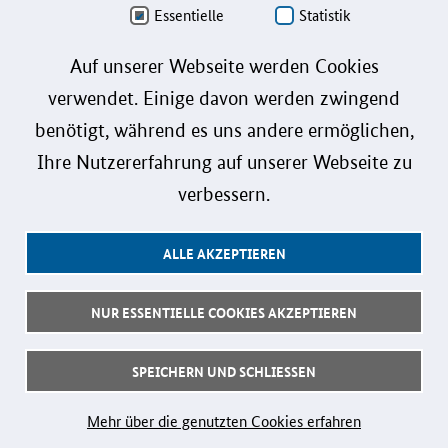
Personenbezeichnungen gelten gleichermaßen für alle Geschlechter.
Essentielle
Statistik
Datenschutz
Auf unserer Webseite werden Cookies
verwendet. Einige davon werden zwingend
Barrierefreiheit
benötigt, während es uns andere ermöglichen,
Gebärdensprache
Ihre Nutzererfahrung auf unserer Webseite zu
Leichte Sprache
verbessern.
Impressum
ALLE AKZEPTIEREN
Benutzerhinweise
Kontakt
NUR ESSENTIELLE COOKIES AKZEPTIEREN
Follow us:
SPEICHERN UND SCHLIESSEN
© 2026 Bundesministerium für Forschung, Technologie und Raumfahrt
Mehr über die genutzten Cookies erfahren