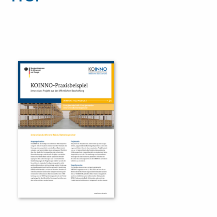
Innovationspreis
Förderprogramme
Weitere Informationen
Kontakt
Öffentliche Auftraggeber
Services
Innovative Beschaffung
Bewertungsmethoden-Lotse
E-Learning