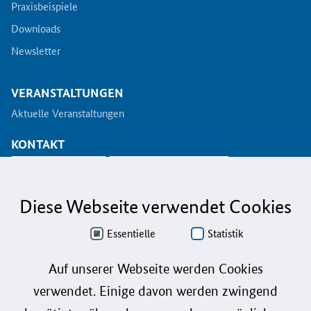
Praxisbeispiele
Downloads
Newsletter
VERANSTALTUNGEN
Aktuelle Veranstaltungen
KONTAKT
info@koinno.de
+49 6196/58 28- 350
Diese Webseite verwendet Cookies
Aus Gründen der besseren Lesbarkeit wird auf die gleichzeitige Verwendung der
Sprachformen männlich, weiblich und divers (m/w/d) verzichtet. Sämtliche
Personenbezeichnungen gelten gleichermaßen für alle Geschlechter.
Essentielle
Statistik
Datenschutz
Auf unserer Webseite werden Cookies
verwendet. Einige davon werden zwingend
Barrierefreiheit