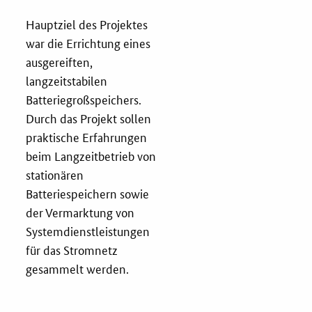
Hauptziel des Projektes
Fristenassistent
war die Errichtung eines
ausgereiften,
KOINNOvationsplatz
langzeitstabilen
Batteriegroßspeichers.
LZK-Rechner
Durch das Projekt sollen
praktische Erfahrungen
beim Langzeitbetrieb von
Preis-Leistungs-Gewichtungs-Check
stationären
Batteriespeichern sowie
Toolbox
der Vermarktung von
Systemdienstleistungen
Vergabe-Wahl-O-Mat
für das Stromnetz
gesammelt werden.
Zertifizierung
Startups & innovative KMU