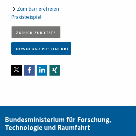
→
Zum barrierefreien
Services
Praxisbeispiel
Öffentliche Beschaffung
ZURÜCK ZUR LISTE
Toolbox
DOWNLOAD PDF (166 KB)
E-Learning
KOINNOvationsplatz
Praxisbeispiele
Marketing-Guide
Bundesministerium für Forschung,
Technologie und Raumfahrt
Playbook