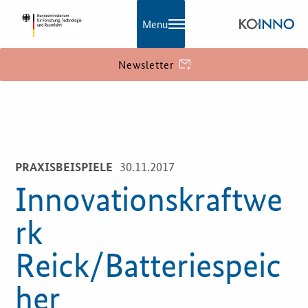
Menu
Newsletter
KOINNO
Navigation
Aktuelles
30.11.2017
PRAXISBEISPIELE
Praxisbeispiele
Innovationskraftwe
Publikationen
rk
KOINNOmagazin
Reick/Batteriespeic
Netzwerk
her