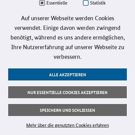
Personenbezeichnungen gelten gleichermaßen für alle Geschlechter.
Essentielle
Statistik
Datenschutz
Auf unserer Webseite werden Cookies
verwendet. Einige davon werden zwingend
Barrierefreiheit
benötigt, während es uns andere ermöglichen,
Gebärdensprache
Ihre Nutzererfahrung auf unserer Webseite zu
Leichte Sprache
verbessern.
Impressum
ALLE AKZEPTIEREN
Benutzerhinweise
Kontakt
NUR ESSENTIELLE COOKIES AKZEPTIEREN
Follow us:
SPEICHERN UND SCHLIESSEN
© 2026 Bundesministerium für Forschung, Technologie und Raumfahrt
Mehr über die genutzten Cookies erfahren