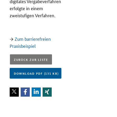
digitales Vergabeverfahren
erfolgte in einem
Zertifizierung
zweistufigen Verfahren.
Innovationspreis
EU-Förderung
→
Zum barrierefreien
Praxisbeispiel
Aktuelles
ZURÜCK ZUR LISTE
Fördermöglichkeiten
DOWNLOAD PDF (131 KB)
Service und Kontakt
Praxisbeispiele
Downloads