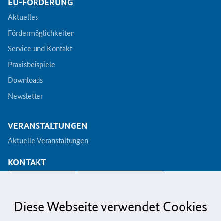
EU-FÖRDERUNG
Aktuelles
Fördermöglichkeiten
Service und Kontakt
Praxisbeispiele
Downloads
Newsletter
VERANSTALTUNGEN
Aktuelle Veranstaltungen
KONTAKT
info@koinno.de
+49 6196/58 28- 350
Diese Webseite verwendet Cookies
Aus Gründen der besseren Lesbarkeit wird auf die gleichzeitige Verwendung der
Sprachformen männlich, weiblich und divers (m/w/d) verzichtet. Sämtliche