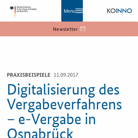
Menu
Newsletter
KOINNO
Navigation
Aktuelles
11.09.2017
PRAXISBEISPIELE
Praxisbeispiele
Digitalisierung des
Publikationen
Vergabeverfahrens
KOINNOmagazin
– e-Vergabe in
Netzwerk
Osnabrück