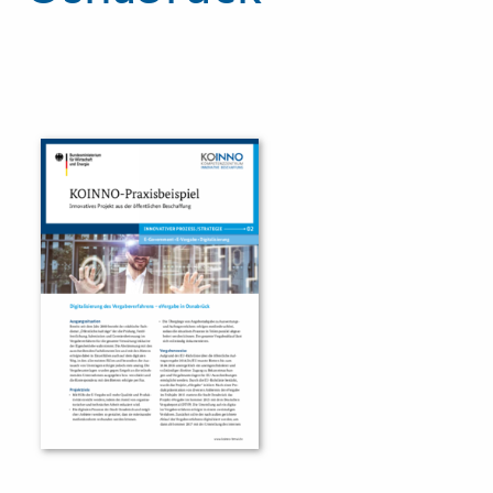
Innovationspreis
Förderprogramme
Weitere Informationen
Kontakt
Öffentliche Auftraggeber
Services
Innovative Beschaffung
Bewertungsmethoden-Lotse
E-Learning