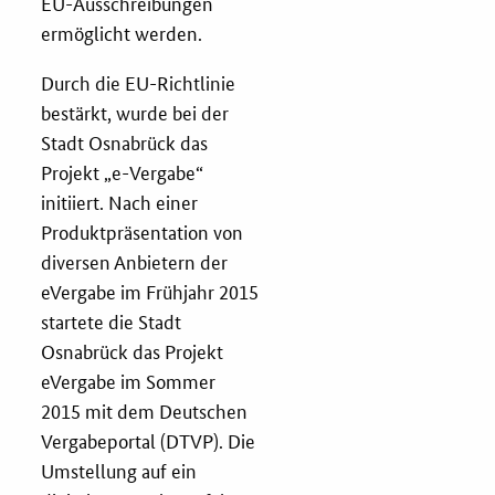
EU-Ausschreibungen
ermöglicht werden.
Services
Durch die EU-Richtlinie
Öffentliche Beschaffung
bestärkt, wurde bei der
Stadt Osnabrück das
Toolbox
Projekt „e-Vergabe“
initiiert. Nach einer
E-Learning
Produktpräsentation von
diversen Anbietern der
KOINNOvationsplatz
eVergabe im Frühjahr 2015
startete die Stadt
Praxisbeispiele
Osnabrück das Projekt
eVergabe im Sommer
2015 mit dem Deutschen
Marketing-Guide
Vergabeportal (DTVP). Die
Umstellung auf ein
Playbook