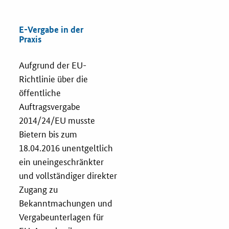
Fristenassistent
E-Vergabe in der
Praxis
KOINNOvationsplatz
Aufgrund der EU-
Richtlinie über die
LZK-Rechner
öffentliche
Auftragsvergabe
Preis-Leistungs-Gewichtungs-Check
2014/24/EU musste
Bietern bis zum
Toolbox
18.04.2016 unentgeltlich
ein uneingeschränkter
Vergabe-Wahl-O-Mat
und vollständiger direkter
Zugang zu
Zertifizierung
Bekanntmachungen und
Vergabeunterlagen für
Startups & innovative KMU