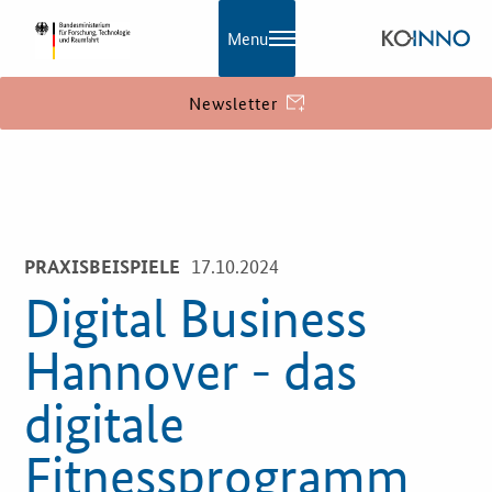
Menu
Newsletter
KOINNO
Navigation
Aktuelles
17.10.2024
PRAXISBEISPIELE
Praxisbeispiele
Digital Business
Publikationen
Hannover - das
KOINNOmagazin
digitale
Netzwerk
Fitnessprogramm