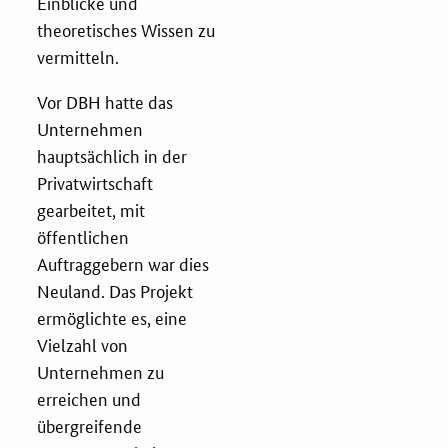
Einblicke und
theoretisches Wissen zu
Zertifizierung
vermitteln.
Innovationspreis
Vor DBH hatte das
Unternehmen
EU-Förderung
hauptsächlich in der
Privatwirtschaft
Aktuelles
gearbeitet, mit
öffentlichen
Fördermöglichkeiten
Auftraggebern war dies
Neuland. Das Projekt
Service und Kontakt
ermöglichte es, eine
Vielzahl von
Praxisbeispiele
Unternehmen zu
erreichen und
Downloads
übergreifende