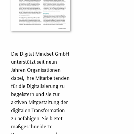
Fristenassistent
KOINNOvationsplatz
LZK-Rechner
Die Digital Mindset GmbH
unterstützt seit neun
Preis-Leistungs-Gewichtungs-Check
Jahren Organisationen
dabei, ihre Mitarbeitenden
Toolbox
für die Digitalisierung zu
begeistern und sie zur
Vergabe-Wahl-O-Mat
aktiven Mitgestaltung der
digitalen Transformation
Zertifizierung
zu befähigen. Sie bietet
maßgeschneiderte
Startups & innovative KMU