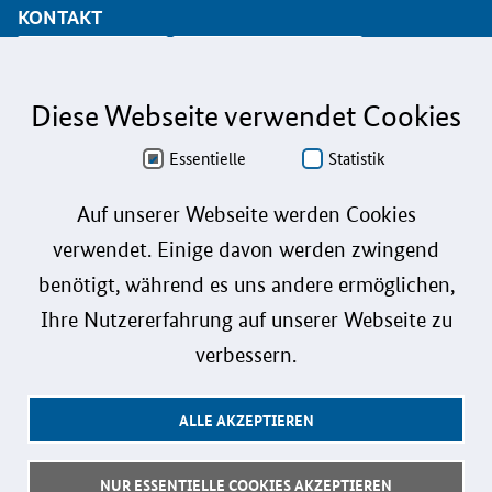
KONTAKT
info@koinno.de
+49 6196/58 28- 350
Diese Webseite verwendet Cookies
Aus Gründen der besseren Lesbarkeit wird auf die gleichzeitige Verwendung der
Sprachformen männlich, weiblich und divers (m/w/d) verzichtet. Sämtliche
Personenbezeichnungen gelten gleichermaßen für alle Geschlechter.
Essentielle
Statistik
Datenschutz
Auf unserer Webseite werden Cookies
verwendet. Einige davon werden zwingend
Barrierefreiheit
benötigt, während es uns andere ermöglichen,
Gebärdensprache
Ihre Nutzererfahrung auf unserer Webseite zu
Leichte Sprache
verbessern.
Impressum
ALLE AKZEPTIEREN
Benutzerhinweise
Kontakt
NUR ESSENTIELLE COOKIES AKZEPTIEREN