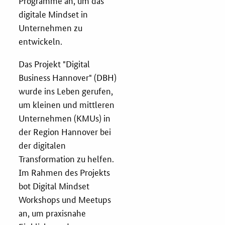
Programme an, um das
digitale Mindset in
Services
Unternehmen zu
entwickeln.
Öffentliche Beschaffung
Das Projekt "Digital
Toolbox
Business Hannover" (DBH)
wurde ins Leben gerufen,
E-Learning
um kleinen und mittleren
Unternehmen (KMUs) in
KOINNOvationsplatz
der Region Hannover bei
der digitalen
Transformation zu helfen.
Praxisbeispiele
Im Rahmen des Projekts
bot Digital Mindset
Marketing-Guide
Workshops und Meetups
an, um praxisnahe
Playbook