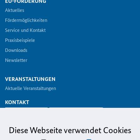
EU-FÖRDERUNG
Aktuelles
Fördermöglichkeiten
Service und Kontakt
Praxisbeispiele
Downloads
Newsletter
VERANSTALTUNGEN
Aktuelle Veranstaltungen
KONTAKT
info@koinno.de
+49 6196/58 28- 350
Diese Webseite verwendet Cookies
Aus Gründen der besseren Lesbarkeit wird auf die gleichzeitige Verwendung der
Sprachformen männlich, weiblich und divers (m/w/d) verzichtet. Sämtliche