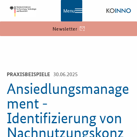
Menu
Newsletter
KOINNO
Navigation
Aktuelles
30.06.2025
PRAXISBEISPIELE
Praxisbeispiele
Ansiedlungsmanage
Publikationen
ment -
KOINNOmagazin
Identifizierung von
Netzwerk
Nachnutzungskonz