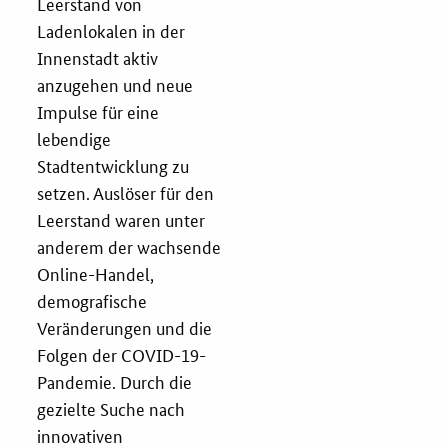
Leerstand von
Ladenlokalen in der
Services
Innenstadt aktiv
anzugehen und neue
Öffentliche Beschaffung
Impulse für eine
lebendige
Toolbox
Stadtentwicklung zu
setzen. Auslöser für den
E-Learning
Leerstand waren unter
anderem der wachsende
KOINNOvationsplatz
Online-Handel,
demografische
Praxisbeispiele
Veränderungen und die
Folgen der COVID-19-
Marketing-Guide
Pandemie. Durch die
gezielte Suche nach
Playbook
innovativen