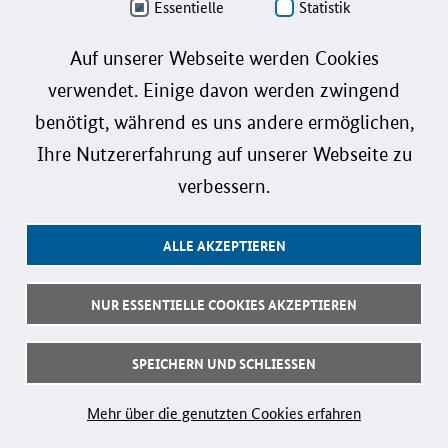
Personenbezeichnungen gelten gleichermaßen für alle Geschlechter.
Essentielle
Statistik
Datenschutz
Auf unserer Webseite werden Cookies
verwendet. Einige davon werden zwingend
Barrierefreiheit
benötigt, während es uns andere ermöglichen,
Gebärdensprache
Ihre Nutzererfahrung auf unserer Webseite zu
Leichte Sprache
verbessern.
Impressum
ALLE AKZEPTIEREN
Benutzerhinweise
Kontakt
NUR ESSENTIELLE COOKIES AKZEPTIEREN
Follow us:
SPEICHERN UND SCHLIESSEN
© 2026 Bundesministerium für Forschung, Technologie und Raumfahrt
Mehr über die genutzten Cookies erfahren