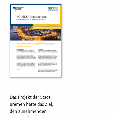
Fristenassistent
KOINNOvationsplatz
LZK-Rechner
Preis-Leistungs-Gewichtungs-Check
Toolbox
Vergabe-Wahl-O-Mat
Das Projekt der Stadt
Zertifizierung
Bremen hatte das Ziel,
den zunehmenden
Startups & innovative KMU