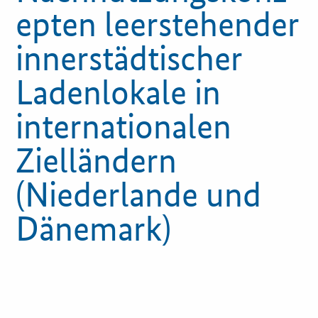
epten leerstehender
Innovationspreis
innerstädtischer
Förderprogramme
Ladenlokale in
Weitere Informationen
internationalen
Kontakt
Zielländern
Öffentliche Auftraggeber
(Niederlande und
Services
Dänemark)
Innovative Beschaffung
Bewertungsmethoden-Lotse
E-Learning