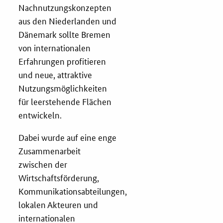
Nachnutzungskonzepten
Zertifizierung
aus den Niederlanden und
Dänemark sollte Bremen
Innovationspreis
von internationalen
Erfahrungen profitieren
EU-Förderung
und neue, attraktive
Nutzungsmöglichkeiten
Aktuelles
für leerstehende Flächen
entwickeln.
Fördermöglichkeiten
Dabei wurde auf eine enge
Service und Kontakt
Zusammenarbeit
zwischen der
Praxisbeispiele
Wirtschaftsförderung,
Kommunikationsabteilungen,
Downloads
lokalen Akteuren und
internationalen