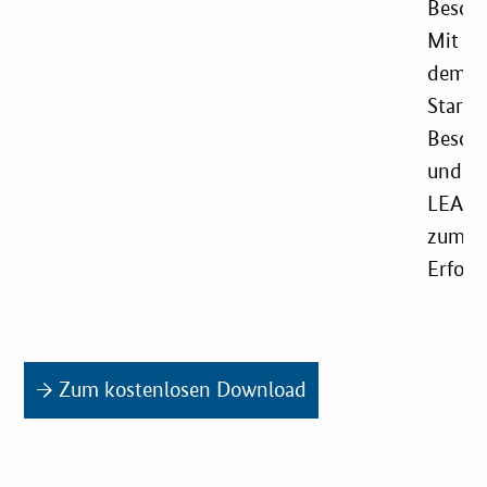
Bescha
Mit
dem
Startu
Bescha
und
LEAP
zum
Erfolg
→ Zum kostenlosen Download