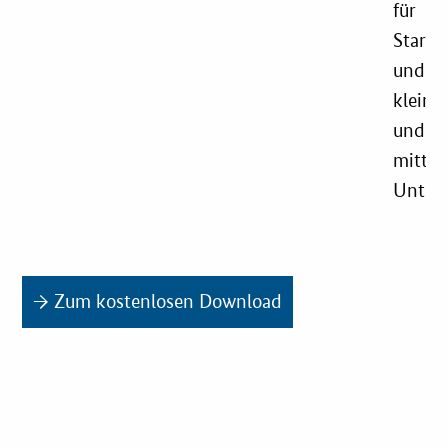
für
Startu
und
kleine
und
mittle
Unter
→ Zum kostenlosen Download