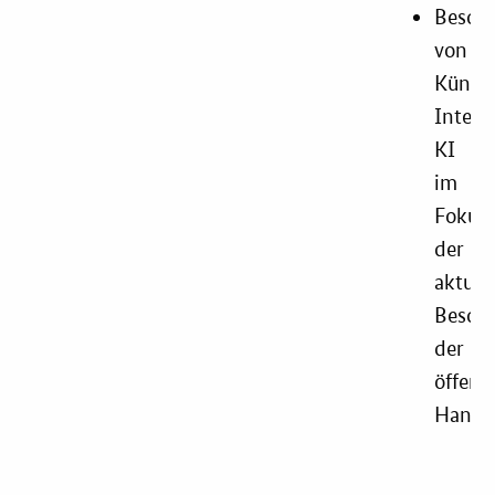
Besch
von
Künstl
Intelli
KI
im
Fokus
der
aktuel
Bescha
der
öffent
Hand