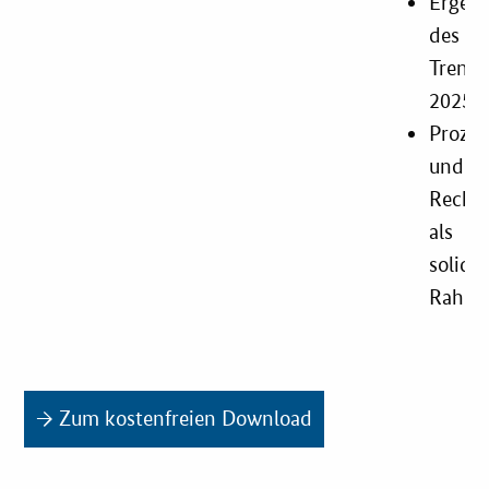
Ergebn
des
Trend
2025
Prozes
und
Rechts
als
solide
Rahm
→ Zum kostenfreien Download