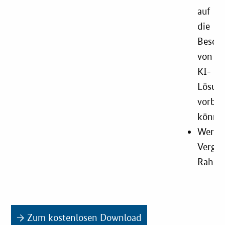
auf
die
Besch
von
KI-
Lösun
vorber
könne
Werkz
Vergab
Rahme
→ Zum kostenlosen Download