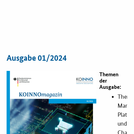
Ausgabe 01/2024
Themen
der
Ausgabe:
Theme
Marktp
Plattf
und
Challe