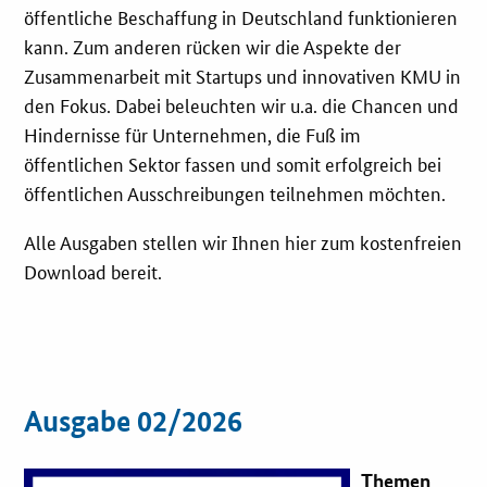
öffentliche Beschaffung in Deutschland funktionieren
Innovationspreis
kann. Zum anderen rücken wir die Aspekte der
Zusammenarbeit mit Startups und innovativen KMU in
Förderprogramme
den Fokus. Dabei beleuchten wir u.a. die Chancen und
Hindernisse für Unternehmen, die Fuß im
Weitere Informationen
öffentlichen Sektor fassen und somit erfolgreich bei
öffentlichen Ausschreibungen teilnehmen möchten.
Kontakt
Alle Ausgaben stellen wir Ihnen hier zum kostenfreien
Öffentliche Auftraggeber
Download bereit.
Services
Innovative Beschaffung
Ausgabe 02/2026
Bewertungsmethoden-Lotse
Themen
E-Learning