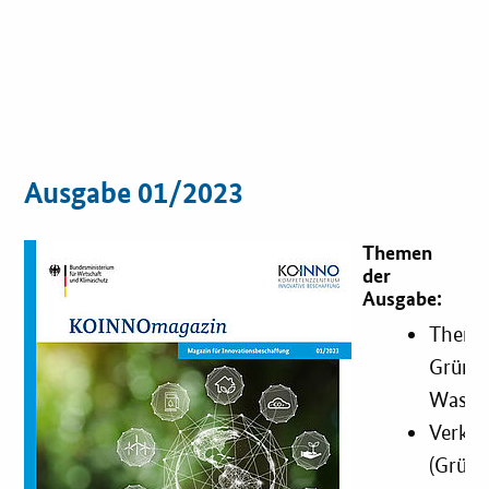
Ausgabe 01/2023
Themen
der
Ausgabe:
Theme
Grüne
Wasser
Verke
(Grüne