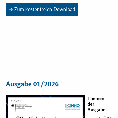
→ Zum kostenfreien Download
Zertifizierung
Innovationspreis
EU-Förderung
Aktuelles
Fördermöglichkeiten
Service und Kontakt
Ausgabe 01/2026
Praxisbeispiele
Themen
der
Downloads
Ausgabe: