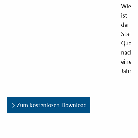
Wie
ist
der
Status
Quo
nach
einem
Jahr?
→ Zum kostenlosen Download