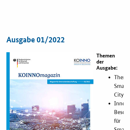
Ausgabe 01/2022
Themen
der
Ausgabe:
Theme
Smart
City
Innova
Besch
für
Smart