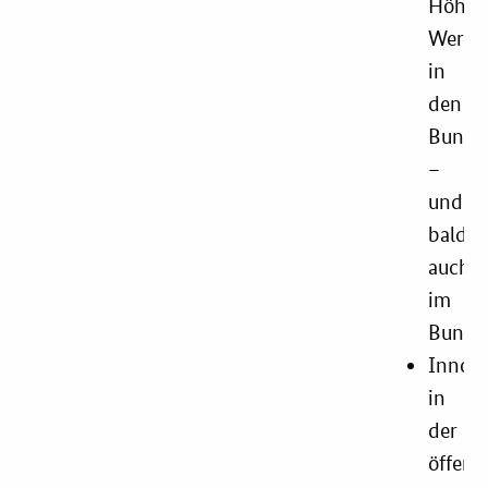
Höher
Wertg
in
den
Bunde
–
und
bald
auch
im
Bund?
Innova
in
der
öffent