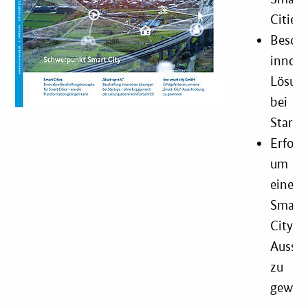
Cities
Besch
innova
Lösun
bei
Startu
Erfolg
um
eine
Smart
City-
Aussc
zu
gewin