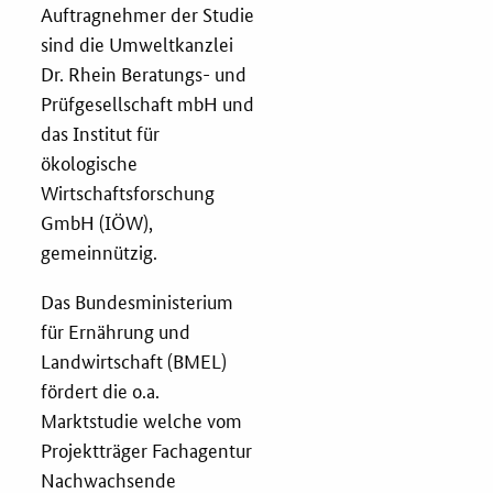
Auftragnehmer der Studie
Services
sind die Umweltkanzlei
Dr. Rhein Beratungs- und
Öffentliche Beschaffung
Prüfgesellschaft mbH und
das Institut für
ökologische
Toolbox
Wirtschaftsforschung
GmbH (IÖW),
E-Learning
gemeinnützig.
KOINNOvationsplatz
Das Bundesministerium
für Ernährung und
Praxisbeispiele
Landwirtschaft (BMEL)
fördert die o.a.
Marketing-Guide
Marktstudie welche vom
Projektträger Fachagentur
Playbook
Nachwachsende