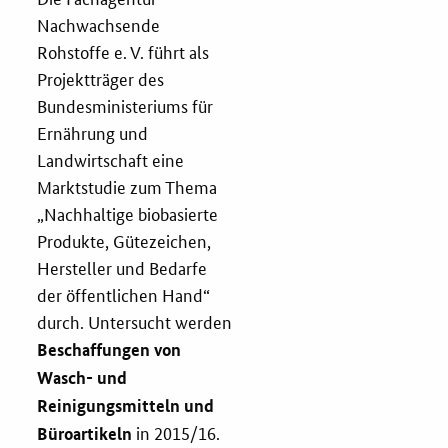
Nachwachsende
Rohstoffe e. V. führt als
Fristenassistent
Projektträger des
Bundesministeriums für
KOINNOvationsplatz
Ernährung und
Landwirtschaft eine
LZK-Rechner
Marktstudie zum Thema
„Nachhaltige biobasierte
Preis-Leistungs-Gewichtungs-Check
Produkte, Gütezeichen,
Hersteller und Bedarfe
Toolbox
der öffentlichen Hand“
durch. Untersucht werden
Vergabe-Wahl-O-Mat
Beschaffungen von
Wasch- und
Zertifizierung
Reinigungsmitteln und
Startups & innovative KMU
in 2015/16.
Büroartikeln