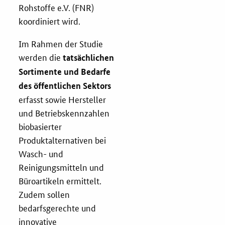
Rohstoffe e.V. (FNR)
Zertifizierung
koordiniert wird.
Im Rahmen der Studie
Innovationspreis
werden die
tatsächlichen
EU-Förderung
Sortimente und Bedarfe
des öffentlichen Sektors
Aktuelles
erfasst sowie Hersteller
und Betriebskennzahlen
Fördermöglichkeiten
biobasierter
Produktalternativen bei
Service und Kontakt
Wasch- und
Reinigungsmitteln und
Praxisbeispiele
Büroartikeln ermittelt.
Zudem sollen
Downloads
bedarfsgerechte und
innovative