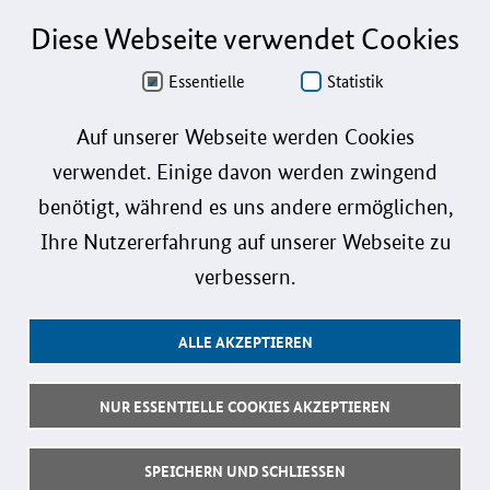
Diese Webseite verwendet Cookies
Aus Gründen der besseren Lesbarkeit wird auf die gleichzeitige Verwendung der
Sprachformen männlich, weiblich und divers (m/w/d) verzichtet. Sämtliche
Personenbezeichnungen gelten gleichermaßen für alle Geschlechter.
Essentielle
Statistik
Datenschutz
Auf unserer Webseite werden Cookies
verwendet. Einige davon werden zwingend
Barrierefreiheit
benötigt, während es uns andere ermöglichen,
Gebärdensprache
Ihre Nutzererfahrung auf unserer Webseite zu
Leichte Sprache
verbessern.
Impressum
ALLE AKZEPTIEREN
Benutzerhinweise
Kontakt
NUR ESSENTIELLE COOKIES AKZEPTIEREN
Follow us:
SPEICHERN UND SCHLIESSEN