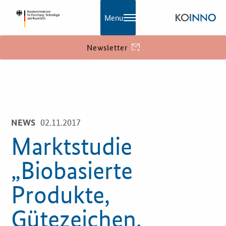
Menu
Newsletter
KOINNO
Navigation
Aktuelles
02.11.2017
NEWS
Praxisbeispiele
Marktstudie
Publikationen
„Biobasierte
KOINNOmagazin
Produkte,
Netzwerk
Gütezeichen,