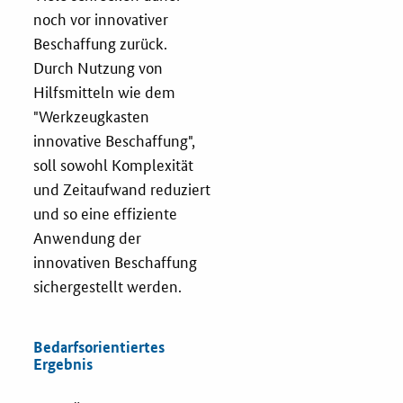
noch vor innovativer
Services
Beschaffung zurück.
Durch Nutzung von
Öffentliche Beschaffung
Hilfsmitteln wie dem
"Werkzeugkasten
Toolbox
innovative Beschaffung",
soll sowohl Komplexität
E-Learning
und Zeitaufwand reduziert
und so eine effiziente
KOINNOvationsplatz
Anwendung der
innovativen Beschaffung
Praxisbeispiele
sichergestellt werden.
Marketing-Guide
Bedarfsorientiertes
Ergebnis
Playbook