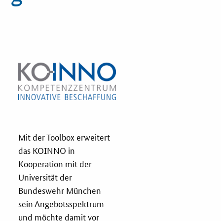
Innovationspreis
Förderprogramme
Weitere Informationen
Kontakt
Öffentliche Auftraggeber
Mit der Toolbox erweitert
Services
das KOINNO in
Kooperation mit der
Innovative Beschaffung
Universität der
Bundeswehr München
Bewertungsmethoden-Lotse
sein Angebotsspektrum
und möchte damit vor
E-Learning