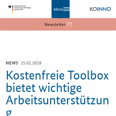
Menu
Newsletter
KOINNO
Navigation
Aktuelles
25.01.2018
NEWS
Praxisbeispiele
Kostenfreie Toolbox
Publikationen
bietet wichtige
KOINNOmagazin
Arbeitsunterstützun
Netzwerk
g