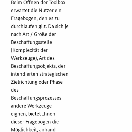
Beim Öffnen der Toolbox
erwartet die Nutzer ein
Zertifizierung
Fragebogen, den es zu
durchlaufen gilt. Da sich je
Innovationspreis
nach Art / Größe der
EU-Förderung
Beschaffungsstelle
(Komplexität der
Aktuelles
Werkzeuge), Art des
Beschaffungsobjekts, der
Fördermöglichkeiten
intendierten strategischen
Zielrichtung oder Phase
Service und Kontakt
des
Beschaffungsprozesses
Praxisbeispiele
andere Werkzeuge
eignen, bietet Ihnen
Downloads
dieser Fragebogen die
Möglichkeit, anhand