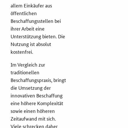
allem Einkäufer aus
öffentlichen
Fristenassistent
Beschaffungsstellen bei
ihrer Arbeit eine
KOINNOvationsplatz
Unterstützung bieten. Die
Nutzung ist absolut
LZK-Rechner
kostenfrei.
Im Vergleich zur
Preis-Leistungs-Gewichtungs-Check
traditionellen
Beschaffungspraxis, bringt
Toolbox
die Umsetzung der
innovativen Beschaffung
Vergabe-Wahl-O-Mat
eine höhere Komplexität
sowie einen höheren
Zertifizierung
Zeitaufwand mit sich.
Startups & innovative KMU
Viele schrecken daher