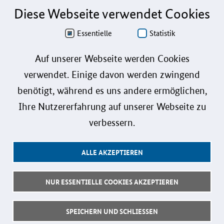
Diese Webseite verwendet Cookies
Aus Gründen der besseren Lesbarkeit wird auf die gleichzeitige Verwendung der
Sprachformen männlich, weiblich und divers (m/w/d) verzichtet. Sämtliche
Personenbezeichnungen gelten gleichermaßen für alle Geschlechter.
Essentielle
Statistik
Datenschutz
Auf unserer Webseite werden Cookies
verwendet. Einige davon werden zwingend
Barrierefreiheit
benötigt, während es uns andere ermöglichen,
Gebärdensprache
Ihre Nutzererfahrung auf unserer Webseite zu
Leichte Sprache
verbessern.
Impressum
ALLE AKZEPTIEREN
Benutzerhinweise
Kontakt
NUR ESSENTIELLE COOKIES AKZEPTIEREN
Follow us:
SPEICHERN UND SCHLIESSEN