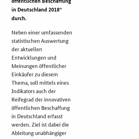
öffentlichen Beschaffung
in Deutschland 2018“
Services
durch.
Öffentliche Beschaffung
Neben einer umfassenden
statistischen Auswertung
Toolbox
der aktuellen
Entwicklungen und
E-Learning
Meinungen öffentlicher
Einkäufer zu diesem
KOINNOvationsplatz
Thema, soll mittels eines
Indikators auch der
Praxisbeispiele
Reifegrad der innovativen
öffentlichen Beschaffung
Marketing-Guide
in Deutschland erfasst
werden. Ziel ist dabei die
Ableitung unabhängiger
Playbook