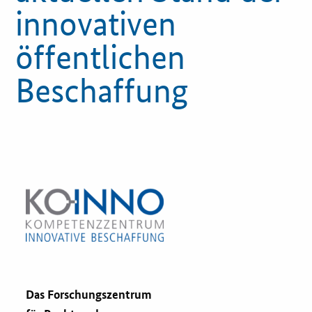
innovativen
Innovationspreis
öffentlichen
Förderprogramme
Beschaffung
Weitere Informationen
Kontakt
Öffentliche Auftraggeber
Services
Innovative Beschaffung
Bewertungsmethoden-Lotse
Das Forschungszentrum
E-Learning