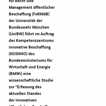
für Recht und
Management öffentlicher
Fristenassistent
Beschaffung (FoRMöB)
der Universität der
KOINNOvationsplatz
Bundeswehr München
(UniBW) führt im Auftrag
LZK-Rechner
des Kompetenzzentrums
innovative Beschaffung
Preis-Leistungs-Gewichtungs-Check
(KOINNO) des
Bundesministeriums für
Toolbox
Wirtschaft und Energie
(BMWi) eine
Vergabe-Wahl-O-Mat
wissenschaftliche Studie
zur "Erfassung des
Zertifizierung
aktuellen Standes
der innovativen
Startups & innovative KMU