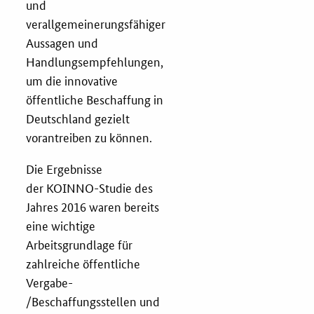
und
verallgemeinerungsfähiger
Zertifizierung
Aussagen und
Handlungsempfehlungen,
Innovationspreis
um die innovative
EU-Förderung
öffentliche Beschaffung in
Deutschland gezielt
Aktuelles
vorantreiben zu können.
Fördermöglichkeiten
Die Ergebnisse
der KOINNO-Studie des
Jahres 2016 waren bereits
Service und Kontakt
eine wichtige
Arbeitsgrundlage für
Praxisbeispiele
zahlreiche öffentliche
Vergabe-
Downloads
/Beschaffungsstellen und