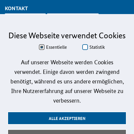
KONTAKT
info@koinno.de
+49 6196/58 28- 350
Diese Webseite verwendet Cookies
Aus Gründen der besseren Lesbarkeit wird auf die gleichzeitige Verwendung der
Sprachformen männlich, weiblich und divers (m/w/d) verzichtet. Sämtliche
Personenbezeichnungen gelten gleichermaßen für alle Geschlechter.
Essentielle
Statistik
Datenschutz
Auf unserer Webseite werden Cookies
verwendet. Einige davon werden zwingend
Barrierefreiheit
benötigt, während es uns andere ermöglichen,
Gebärdensprache
Ihre Nutzererfahrung auf unserer Webseite zu
Leichte Sprache
verbessern.
Impressum
ALLE AKZEPTIEREN
Benutzerhinweise
Kontakt