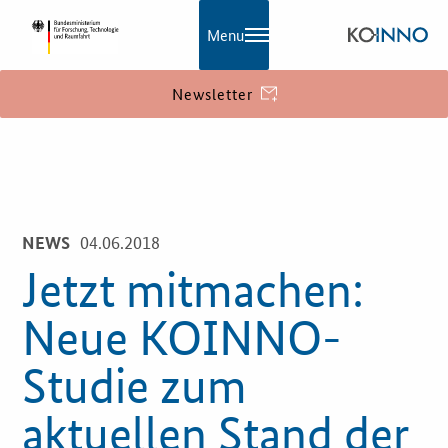
Menu
Newsletter
KOINNO
Navigation
Aktuelles
04.06.2018
NEWS
Praxisbeispiele
Jetzt mitmachen:
Publikationen
Neue KOINNO-
KOINNOmagazin
Studie zum
Netzwerk
aktuellen Stand der