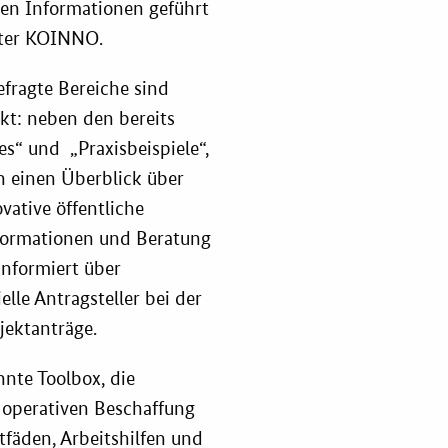
ahl-O-Mat
nten Informationen geführt
eiter KOINNO.
ung
fragte Bereiche sind
kt: neben den bereits
“ und „Praxisbeispiele“,
ch einen Überblick über
tive öffentliche
nformationen und Beratung
informiert über
lle Antragsteller bei der
jektanträge.
nnte Toolbox, die
d operativen Beschaffung
itfäden, Arbeitshilfen und