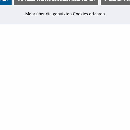
gramme
LZK-Rechner
Marketi
formationen
Mehr über die genutzten Cookies erfahren
Preis-Leistungs-Gewichtungs-
Playboo
Check
Zertifizi
Toolbox
Innovati
Vergabe-Wahl-O-Mat
Zertifizierung
DERUNG
VERANSTALTUNGEN
Aktuelle Veranstaltungen
ichkeiten
 Kontakt
iele