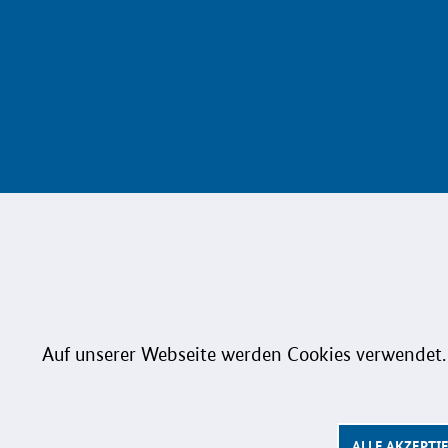
KOINNO
Bundesministerium für
Aktuelles
Forschung, Technologie und
Raumfahrt
Praxisbeisp
Publikation
Kapelle-Ufer 1
D-10117 Berlin
Auf unserer Webseite werden Cookies verwendet.
KOINNOma
Netzwerk
Innovations
ALLE AKZEPTI