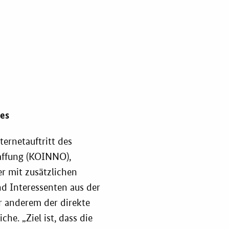
Praxisbeisp
E-Learning
Downloads
KOINNOvationsplatz
stent
Newsletter
Praxisbeispiele
ionsplatz
es
Marketing-Guide
er
ernetauftritt des
Playbook
affung (KOINNO),
ungs-
gs-Check
er mit zusätzlichen
Zertifizierung
nd Interessenten aus der
er anderem der direkte
Innovationspreis
che. „Ziel ist, dass die