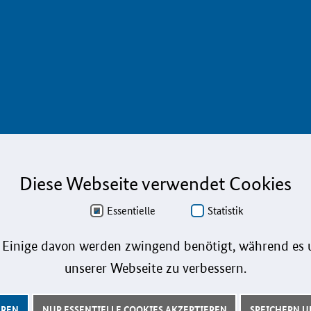
ÖFFENTLICHE
START
AUFTRAGGEBER
KMU
Diese Webseite verwendet Cookies
Services
Services
iele
Essentielle
Statistik
Innovative Beschaffung
Öffentli
en
Bewertungsmethoden-Lotse
Toolbox
 Einige davon werden zwingend benötigt, während es u
gazin
E-Learning
E-Learni
unserer Webseite zu verbessern.
Fristenassistent
KOINNOv
preis
EREN
NUR ESSENTIELLE COOKIES AKZEPTIEREN
SPEICHERN UN
KOINNOvationsplatz
Praxisbe