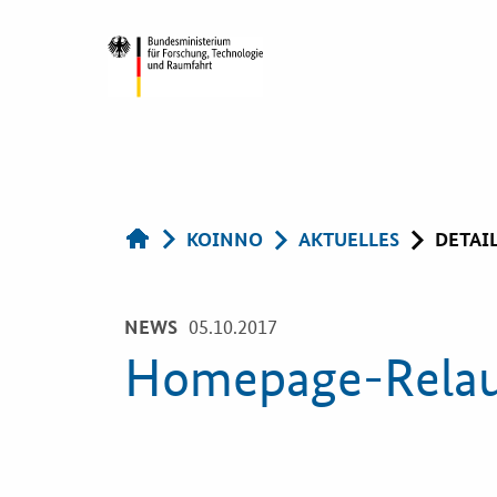
KOINNO
Öffentlic
Navigation
KOINNO
AKTUELLES
DETAI
Auftragg
Aktuelles
Services
05.10.2017
NEWS
Homepage-Relaun
Praxisbeispiele
Innovative
Beschaffun
Publikationen
Bewertung