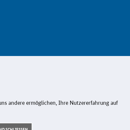
UPS & INNOVATIVE
KONTAKT
info@koinno.de
che Beschaffung
+49 6196/58 28- 350
ns andere ermöglichen, Ihre Nutzererfahrung auf
ng
Aus Gründen der besseren Lesbarkeit
wird auf die gleichzeitige Verwendung
ationsplatz
der Sprachformen männlich, weiblich
D SCHLIESSEN
ispiele