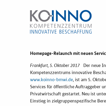
Lotse
KOINNOmagazin
E-Learning
Netzwerk
Fristenassi
Innovationspreis
KOINNOvat
Förderprogramme
Homepage-Relaunch mit neuen Servic
LZK-Rechn
Weitere
Informationen
Frankfurt, 5. Oktober 2017
Der neue Int
Kompetenzzentrums innovative Besch
Preis-Leist
Gewichtun
Kontakt
www.koinno-bmwi.de
, ist am 5. Oktob
Services für öffentliche Auftraggeber u
Toolbox
Privatwirtschaft gestartet. Neu ist unt
Einstieg in zielgruppenspezifische Berei