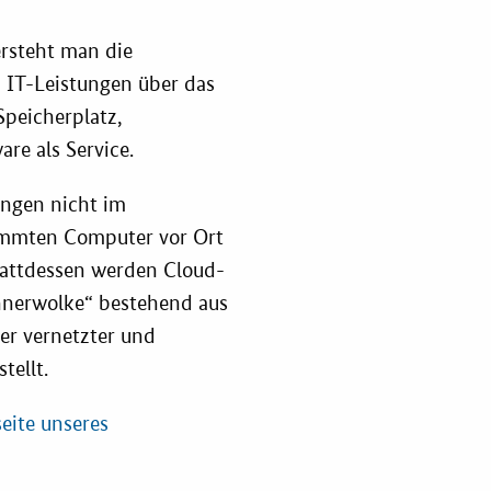
ahl-O-Mat
rsteht man die
ung
d IT-Leistungen über das
Speicherplatz,
re als Service.
ungen nicht im
immten Computer vor Ort
Stattdessen werden Cloud-
chnerwolke“ bestehend aus
der vernetzter und
tellt.
seite unseres