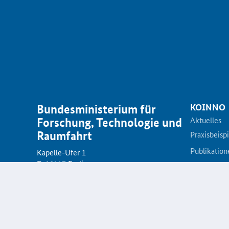
KOINNO
Bundesministerium für
Aktuelles
Forschung, Technologie und
Raumfahrt
Praxisbeisp
Publikation
Kapelle-Ufer 1
D-10117 Berlin
KOINNOma
Netzwerk
Innovations
Förderpro