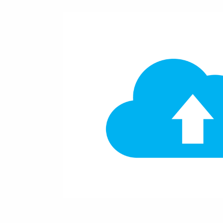
Lotse
KOINNOmagazin
E-Learning
Netzwerk
Fristenassi
Innovationspreis
KOINNOvat
Förderprogramme
LZK-Rechn
Weitere
Informationen
Preis-Leist
Gewichtun
Kontakt
Toolbox