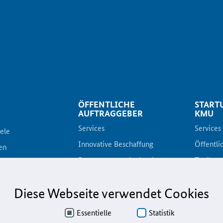
ÖFFENTLICHE
START
AUFTRAGGEBER
KMU
Services
Services
iele
Innovative Beschaffung
Öffentli
en
Bewertungsmethoden-Lotse
Toolbox
gazin
E-Learning
E-Learni
Diese Webseite verwendet Cookies
Fristenassistent
KOINNOv
preis
KOINNOvationsplatz
Praxisbe
gramme
Essentielle
Statistik