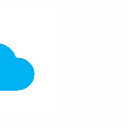
Praxisbeisp
E-Learning
Downloads
KOINNOvationsplatz
stent
Newsletter
Praxisbeispiele
ionsplatz
Marketing-Guide
er
Playbook
ungs-
gs-Check
Zertifizierung
Innovationspreis