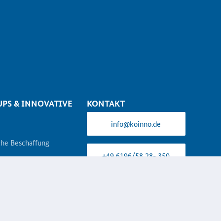
UPS & INNOVATIVE
KONTAKT
info@koinno.de
che Beschaffung
+49 6196/58 28- 350
ng
Aus Gründen der besseren Lesbarkeit
wird auf die gleichzeitige Verwendung
ationsplatz
der Sprachformen männlich, weiblich
ispiele
und divers (m/w/d) verzichtet. Sämtliche
Personenbezeichnungen gelten