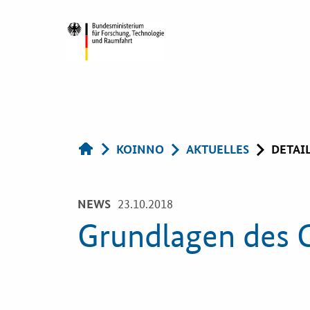
KOINNO
Öffentlic
Navigation
KOINNO
AKTUELLES
DETAI
Auftragg
Aktuelles
Services
23.10.2018
NEWS
Grundlagen des 
Praxisbeispiele
Innovative
Beschaffun
Publikationen
Bewertung