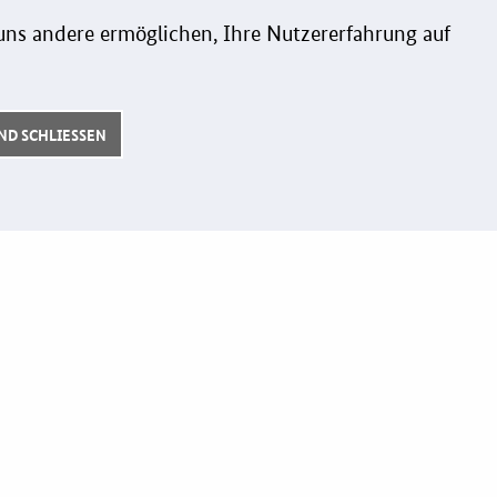
ng-Guide
gleichermaßen für alle Geschlechter.
ns andere ermöglichen, Ihre Nutzererfahrung auf
k
erung
onspreis
D SCHLIESSEN
Follow us: