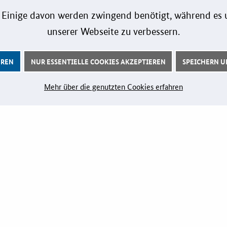
LZK-Rechner
Marketi
formationen
 Einige davon werden zwingend benötigt, während es u
Preis-Leistungs-Gewichtungs-
Playboo
Check
unserer Webseite zu verbessern.
Zertifizi
Toolbox
Innovati
Vergabe-Wahl-O-Mat
EREN
NUR ESSENTIELLE COOKIES AKZEPTIEREN
SPEICHERN UN
Zertifizierung
Mehr über die genutzten Cookies erfahren
DERUNG
VERANSTALTUNGEN
Aktuelle Veranstaltungen
ichkeiten
 Kontakt
iele
eichte Sprache
Impressum
Benutzerhinweise
Kontakt