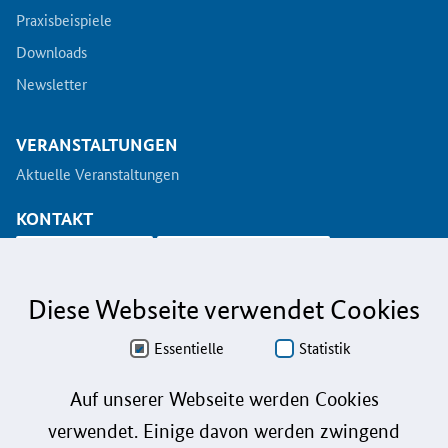
Praxisbeispiele
Downloads
Newsletter
VERANSTALTUNGEN
Aktuelle Veranstaltungen
KONTAKT
info@koinno.de
+49 6196/58 28- 350
Diese Webseite verwendet Cookies
Aus Gründen der besseren Lesbarkeit wird auf die gleichzeitige Verwendung der
Sprachformen männlich, weiblich und divers (m/w/d) verzichtet. Sämtliche
Personenbezeichnungen gelten gleichermaßen für alle Geschlechter.
Essentielle
Statistik
Datenschutz
Auf unserer Webseite werden Cookies
verwendet. Einige davon werden zwingend
Barrierefreiheit