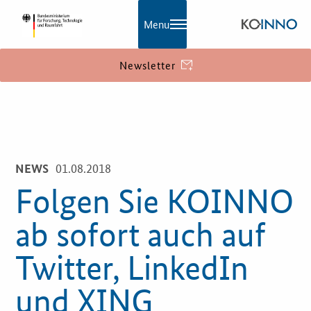
Menu
Newsletter
KOINNO
Navigation
Aktuelles
01.08.2018
NEWS
Praxisbeispiele
Folgen Sie KOINNO
Publikationen
ab sofort auch auf
KOINNOmagazin
Twitter, LinkedIn
Netzwerk
und XING