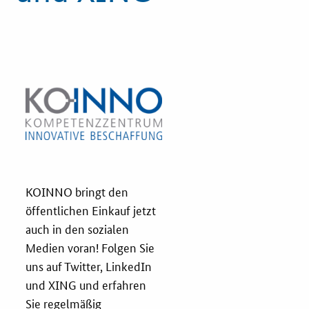
Innovationspreis
Förderprogramme
Weitere Informationen
Kontakt
Öffentliche Auftraggeber
KOINNO bringt den
Services
öffentlichen Einkauf jetzt
auch in den sozialen
Innovative Beschaffung
Medien voran! Folgen Sie
uns auf Twitter, LinkedIn
Bewertungsmethoden-Lotse
und XING und erfahren
Sie regelmäßig
E-Learning