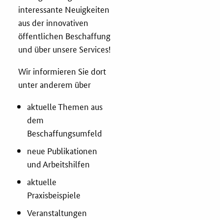
interessante Neuigkeiten
aus der innovativen
Fristenassistent
öffentlichen Beschaffung
und über unsere Services!
KOINNOvationsplatz
Wir informieren Sie dort
LZK-Rechner
unter anderem über
aktuelle Themen aus
Preis-Leistungs-Gewichtungs-Check
dem
Beschaffungsumfeld
Toolbox
neue Publikationen
und Arbeitshilfen
Vergabe-Wahl-O-Mat
aktuelle
Zertifizierung
Praxisbeispiele
Startups & innovative KMU
Veranstaltungen