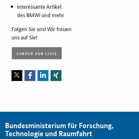
interessante Artikel
Services
des BMWi und mehr
Folgen Sie uns! Wir freuen
Öffentliche Beschaffung
uns auf Sie!
Toolbox
ZURÜCK ZUR LISTE
E-Learning
KOINNOvationsplatz
Praxisbeispiele
Marketing-Guide
Bundesministerium für Forschung,
Playbook
Technologie und Raumfahrt