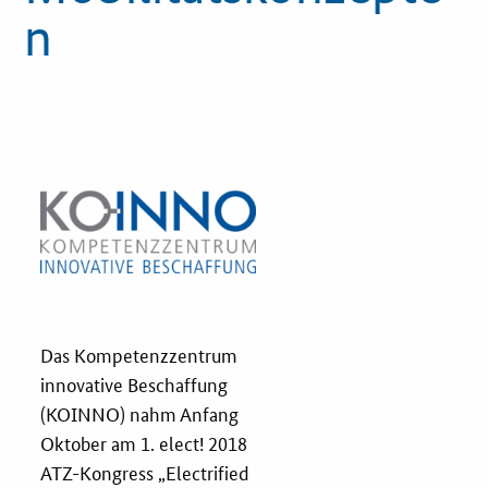
n
Innovationspreis
Förderprogramme
Weitere Informationen
Kontakt
Öffentliche Auftraggeber
Services
Das Kompetenzzentrum
Innovative Beschaffung
innovative Beschaffung
(KOINNO) nahm Anfang
Bewertungsmethoden-Lotse
Oktober am 1. elect! 2018
ATZ-Kongress „Electrified
E-Learning