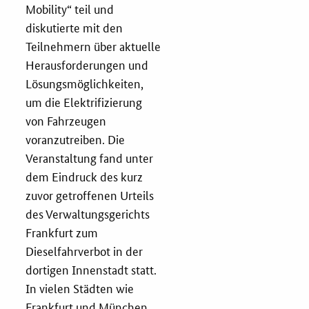
Mobility“ teil und
diskutierte mit den
Fristenassistent
Teilnehmern über aktuelle
Herausforderungen und
KOINNOvationsplatz
Lösungsmöglichkeiten,
um die Elektrifizierung
LZK-Rechner
von Fahrzeugen
voranzutreiben. Die
Preis-Leistungs-Gewichtungs-Check
Veranstaltung fand unter
dem Eindruck des kurz
Toolbox
zuvor getroffenen Urteils
des Verwaltungsgerichts
Frankfurt zum
Vergabe-Wahl-O-Mat
Dieselfahrverbot in der
dortigen Innenstadt statt.
Zertifizierung
In vielen Städten wie
Startups & innovative KMU
Frankfurt und München