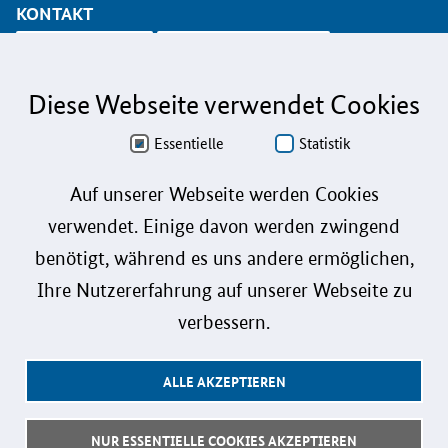
KONTAKT
info@koinno.de
+49 6196/58 28- 350
Diese Webseite verwendet Cookies
Aus Gründen der besseren Lesbarkeit wird auf die gleichzeitige Verwendung der
Sprachformen männlich, weiblich und divers (m/w/d) verzichtet. Sämtliche
Personenbezeichnungen gelten gleichermaßen für alle Geschlechter.
Essentielle
Statistik
Datenschutz
Auf unserer Webseite werden Cookies
verwendet. Einige davon werden zwingend
Barrierefreiheit
benötigt, während es uns andere ermöglichen,
Gebärdensprache
Ihre Nutzererfahrung auf unserer Webseite zu
Leichte Sprache
verbessern.
Impressum
ALLE AKZEPTIEREN
Benutzerhinweise
Kontakt
NUR ESSENTIELLE COOKIES AKZEPTIEREN