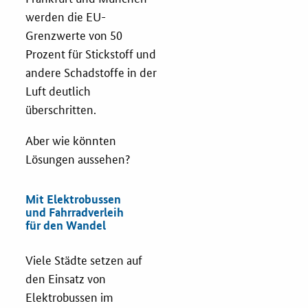
werden die EU-
Services
Grenzwerte von 50
Prozent für Stickstoff und
Öffentliche Beschaffung
andere Schadstoffe in der
Luft deutlich
Toolbox
überschritten.
Aber wie könnten
E-Learning
Lösungen aussehen?
KOINNOvationsplatz
Mit Elektrobussen
und Fahrradverleih
Praxisbeispiele
für den Wandel
Marketing-Guide
Viele Städte setzen auf
den Einsatz von
Playbook
Elektrobussen im