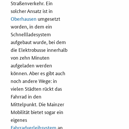
Straßenverkehr. Ein
Zertifizierung
solcher Ansatz ist in
Oberhausen
umgesetzt
worden, in dem ein
Innovationspreis
Schnellladesystem
EU-Förderung
aufgebaut wurde, bei dem
die Elektrobusse innerhalb
Aktuelles
von zehn Minuten
aufgeladen werden
Fördermöglichkeiten
können. Aber es gibt auch
noch andere Wege: in
Service und Kontakt
vielen Städten rückt das
Fahrrad in den
Praxisbeispiele
Mittelpunkt. Die Mainzer
Mobilität bietet sogar ein
Downloads
eigenes
Fahrradverleihsystem
an,