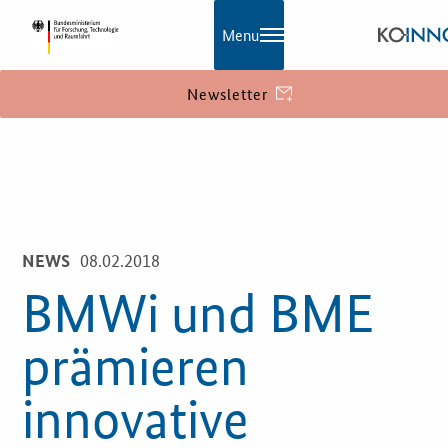
Menu
Newsletter
KOINNO
Aktuelles
Navigation
Praxisbeispiele
08.02.2018
NEWS
BMWi und BME
Publikationen
prämieren
KOINNOmagazin
innovative
Netzwerk