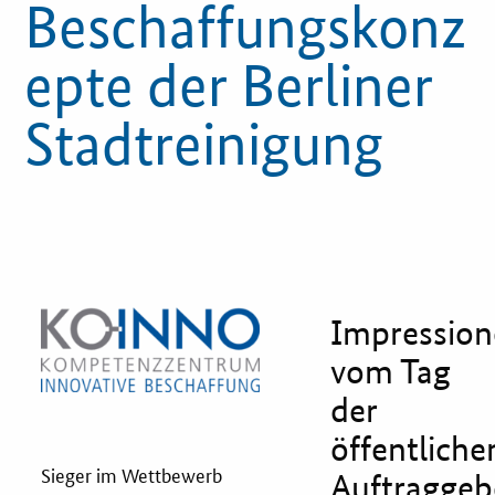
Beschaffungskonz
Innovationspreis
epte der Berliner
Förderprogramme
Stadtreinigung
Weitere Informationen
Kontakt
Öffentliche Auftraggeber
Services
Impression
vom Tag
Innovative Beschaffung
der
Bewertungsmethoden-Lotse
öffentliche
Sieger im Wettbewerb
Auftraggeb
E-Learning