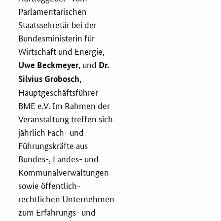
Parlamentarischen
Services
Staatssekretär bei der
Bundesministerin für
Öffentliche Beschaffung
Wirtschaft und Energie,
, und
Uwe Beckmeyer
Dr.
Toolbox
,
Silvius Grobosch
Hauptgeschäftsführer
E-Learning
BME e.V. Im Rahmen der
Veranstaltung treffen sich
KOINNOvationsplatz
jährlich Fach- und
Führungskräfte aus
Praxisbeispiele
Bundes-, Landes- und
Kommunalverwaltungen
Marketing-Guide
sowie öffentlich-
rechtlichen Unternehmen
Playbook
zum Erfahrungs- und