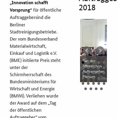
„Innovation schafft
2018
für öffentliche
Vorsprung“
Fristenassistent
Auftraggeber
sind die
Berliner
KOINNOvationsplatz
 der
Tag der
Tag der
Stadtreinigungsbetriebe.
entlichen
öffentlichen
öffentlichen
Der vom Bundesverband
traggeber,
Auftraggeber,
Auftraggeber,
LZK-Rechner
Materialwirtschaft,
isverleihung
Preisverleihung
Preisverleihung
s
des
des
Einkauf und Logistik e.V.
ovationspreises
Innovationspreises
Innovationspreises
Tag
Preis-Leistungs-Gewichtungs-Check
(BME) initiierte Preis steht
8,
2018,
2018,
Tag der
öff
unter der
liner
Berliner
Berliner
öffentlichen
Auf
dtreinigung
Stadtreinigung
Stadtreinigung
Auftraggeber,
Pod
Toolbox
Schirmherrschaft des
SR)
(BSR)
(BSR)
Plenum
Pl
Bundesministeriums für
Wirtschaft und Energie
Vergabe-Wahl-O-Mat
(BMWi). Verliehen wurde
der Award auf dem „Tag
Zertifizierung
der öffentlichen
Startups & innovative KMU
Auftraggeber“ vom