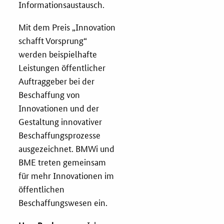
Informationsaustausch.
Zertifizierung
Mit dem Preis „Innovation
schafft Vorsprung“
Innovationspreis
werden beispielhafte
EU-Förderung
Leistungen öffentlicher
Auftraggeber bei der
Aktuelles
Beschaffung von
Innovationen und der
Fördermöglichkeiten
Gestaltung innovativer
Beschaffungsprozesse
Service und Kontakt
ausgezeichnet. BMWi und
BME treten gemeinsam
für mehr Innovationen im
Praxisbeispiele
öffentlichen
Beschaffungswesen ein.
Downloads