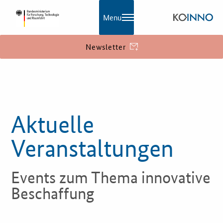
Menu
Newsletter
KOINNO
Aktuelles
Aktuelle
Praxisbeispiele
Veranstaltungen
Publikationen
Events zum Thema innovative
KOINNOmagazin
Beschaffung
Netzwerk