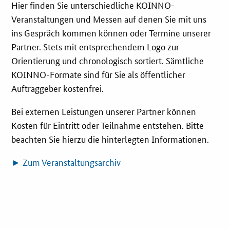
Hier finden Sie unterschiedliche KOINNO-
Innovationspreis
Veranstaltungen und Messen auf denen Sie mit uns
ins Gespräch kommen können oder Termine unserer
Förderprogramme
Partner. Stets mit entsprechendem Logo zur
Orientierung und chronologisch sortiert. Sämtliche
Weitere Informationen
KOINNO-Formate sind für Sie als öffentlicher
Auftraggeber kostenfrei.
Kontakt
Bei externen Leistungen unserer Partner können
Öffentliche Auftraggeber
Kosten für Eintritt oder Teilnahme entstehen. Bitte
beachten Sie hierzu die hinterlegten Informationen.
Services
► Zum Veranstaltungsarchiv
Innovative Beschaffung
Bewertungsmethoden-Lotse
E-Learning