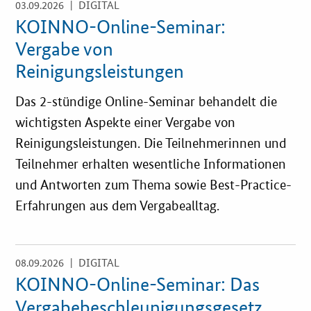
03.09.2026
| DIGITAL
Öffnet
Einzelsicht
KOINNO-Online-Seminar:
Fristenassistent
Vergabe von
Reinigungsleistungen
KOINNOvationsplatz
Das 2-stündige Online-Seminar behandelt die
LZK-Rechner
wichtigsten Aspekte einer Vergabe von
Reinigungsleistungen. Die Teilnehmerinnen und
Preis-Leistungs-Gewichtungs-Check
Teilnehmer erhalten wesentliche Informationen
und Antworten zum Thema sowie Best-Practice-
Toolbox
Erfahrungen aus dem Vergabealltag.
Vergabe-Wahl-O-Mat
08.09.2026
| DIGITAL
Öffnet
Zertifizierung
Einzelsicht
KOINNO-Online-Seminar: Das
Startups & innovative KMU
Vergabebeschleunigungsgesetz