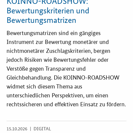
KOINNO-ROADSHOW:
Bewertungskriterien und
Zertifizierung
Bewertungsmatrizen
Innovationspreis
Bewertungsmatrizen sind ein gängiges
EU-Förderung
Instrument zur Bewertung monetärer und
nichtmonetärer Zuschlagskriterien, bergen
Aktuelles
jedoch Risiken wie Bewertungsfehler oder
Verstöße gegen Transparenz und
Fördermöglichkeiten
Gleichbehandlung. Die KOINNO-ROADSHOW
widmet sich diesem Thema aus
Service und Kontakt
unterschiedlichen Perspektiven, um einen
Praxisbeispiele
rechtssicheren und effektiven Einsatz zu fördern.
Downloads
15.10.2026
| DIGITAL
Öffnet