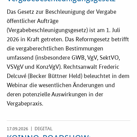
Services
Das Gesetz zur Beschleunigung der Vergabe
öffentlicher Aufträge
Öffentliche Beschaffung
(Vergabebeschleunigungsgesetz) ist am 1. Juli
2026 in Kraft getreten. Das Reformgesetz betrifft
Toolbox
die vergaberechtlichen Bestimmungen
umfassend (insbesondere GWB, VgV, SektVO,
E-Learning
VSVgV und KonzVgV). Rechtsanwalt Frederic
Delcuvé (Becker Büttner Held) beleuchtet in dem
KOINNOvationsplatz
Webinar die wesentlichen Änderungen und
deren potenzielle Auswirkungen in der
Praxisbeispiele
Vergabepraxis.
Marketing-Guide
17.09.2026
| DIGITAL
Öffnet
Playbook
Einzelsicht