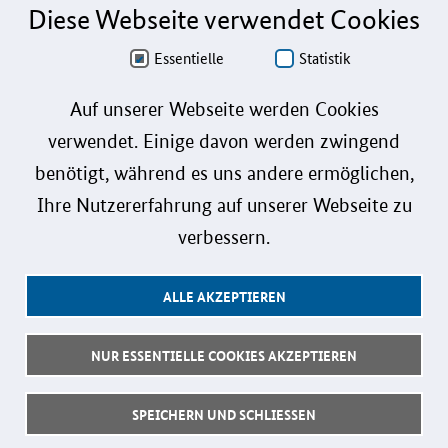
Diese Webseite verwendet Cookies
Aus Gründen der besseren Lesbarkeit wird auf die gleichzeitige Verwendung der
Sprachformen männlich, weiblich und divers (m/w/d) verzichtet. Sämtliche
Personenbezeichnungen gelten gleichermaßen für alle Geschlechter.
Essentielle
Statistik
Datenschutz
Auf unserer Webseite werden Cookies
verwendet. Einige davon werden zwingend
Barrierefreiheit
benötigt, während es uns andere ermöglichen,
Gebärdensprache
Ihre Nutzererfahrung auf unserer Webseite zu
Leichte Sprache
verbessern.
Impressum
ALLE AKZEPTIEREN
Benutzerhinweise
Kontakt
NUR ESSENTIELLE COOKIES AKZEPTIEREN
Follow us:
SPEICHERN UND SCHLIESSEN
© 2026 Bundesministerium für Forschung, Technologie und Raumfahrt