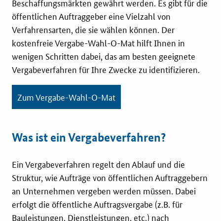
Beschaffungsmärkten gewährt werden. Es gibt für die
Innovationspreis
öffentlichen Auftraggeber eine Vielzahl von
Verfahrensarten, die sie wählen können. Der
Förderprogramme
kostenfreie Vergabe-Wahl-O-Mat hilft Ihnen in
wenigen Schritten dabei, das am besten geeignete
Weitere Informationen
Vergabeverfahren für Ihre Zwecke zu identifizieren.
Kontakt
Zum Vergabe-Wahl-O-Mat
Öffentliche Auftraggeber
Was ist ein Vergabeverfahren?
Services
Ein Vergabeverfahren regelt den Ablauf und die
Innovative Beschaffung
Struktur, wie Aufträge von öffentlichen Auftraggebern
an Unternehmen vergeben werden müssen. Dabei
Bewertungsmethoden-Lotse
erfolgt die öffentliche Auftragsvergabe (z.B. für
Bauleistungen, Dienstleistungen, etc.) nach
E-Learning