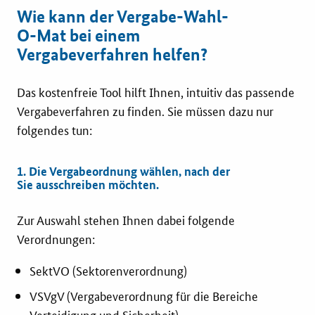
Wie kann der Vergabe-Wahl-
Services
O-Mat bei einem
Vergabeverfahren helfen?
Öffentliche Beschaffung
Das kostenfreie Tool hilft Ihnen, intuitiv das passende
Toolbox
Vergabeverfahren zu finden. Sie müssen dazu nur
folgendes tun:
E-Learning
1. Die Vergabeordnung wählen, nach der
KOINNOvationsplatz
Sie ausschreiben möchten.
Zur Auswahl stehen Ihnen dabei folgende
Praxisbeispiele
Verordnungen:
Marketing-Guide
SektVO (Sektorenverordnung)
VSVgV (Vergabeverordnung für die Bereiche
Playbook
Verteidigung und Sicherheit)