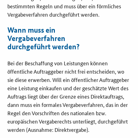
bestimmten Regeln und muss über ein förmliches
Vergabeverfahren durchgeführt werden.
Fristenassistent
Wann muss ein
KOINNOvationsplatz
Vergabeverfahren
durchgeführt werden?
LZK-Rechner
Bei der Beschaffung von Leistungen können
Preis-Leistungs-Gewichtungs-Check
öffentliche Auftraggeber nicht frei entscheiden, wo
sie diese erwerben. Will ein öffentlicher Auftraggeber
Toolbox
eine Leistung einkaufen und der geschätzte Wert des
Auftrags liegt über der Grenze eines Direktauftrags,
Vergabe-Wahl-O-Mat
dann muss ein formales Vergabeverfahren, das in der
Regel den Vorschriften des nationalen bzw.
Zertifizierung
europäischen Vergaberechts unterliegt, durchgeführt
werden (Ausnahme: Direktvergabe).
Startups & innovative KMU