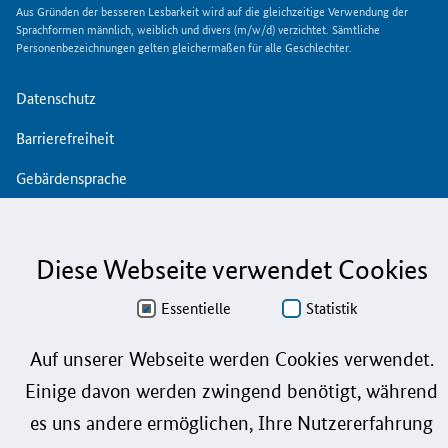
Aus Gründen der besseren Lesbarkeit wird auf die gleichzeitige Verwendung der
Sprachformen männlich, weiblich und divers (m/w/d) verzichtet. Sämtliche
Personenbezeichnungen gelten gleichermaßen für alle Geschlechter.
Datenschutz
Barrierefreiheit
Gebärdensprache
Leichte Sprache
Impressum
Diese Webseite verwendet Cookies
Benutzerhinweise
Essentielle
Statistik
Kontakt
Auf unserer Webseite werden Cookies verwendet.
Einige davon werden zwingend benötigt, während
Follow us:
es uns andere ermöglichen, Ihre Nutzererfahrung
© 2026 Bundesministerium für Forschung, Technologie und Raumfahrt