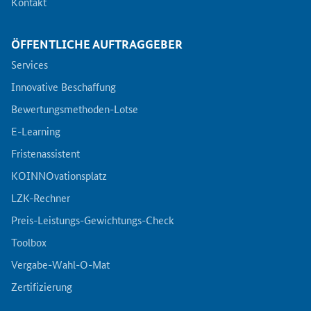
Kontakt
Fristenassistent
ÖFFENTLICHE AUFTRAGGEBER
Services
KOINNOvationsplatz
Innovative Beschaffung
Bewertungsmethoden-Lotse
LZK-Rechner
E-Learning
Fristenassistent
Preis-Leistungs-Gewichtungs-Check
KOINNOvationsplatz
Toolbox
LZK-Rechner
Preis-Leistungs-Gewichtungs-Check
Vergabe-Wahl-O-Mat
Toolbox
Vergabe-Wahl-O-Mat
Zertifizierung
Zertifizierung
Startups & innovative KMU