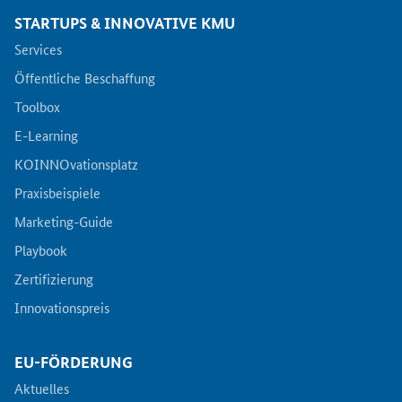
STARTUPS & INNOVATIVE KMU
Services
Services
Öffentliche Beschaffung
Öffentliche Beschaffung
Toolbox
Toolbox
E-Learning
KOINNOvationsplatz
E-Learning
Praxisbeispiele
Marketing-Guide
KOINNOvationsplatz
Playbook
Zertifizierung
Praxisbeispiele
Innovationspreis
Marketing-Guide
EU-FÖRDERUNG
Playbook
Aktuelles