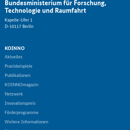
Bundesministerium für Forschung,
Innovationspreis
Technologie und Raumfahrt
Kapelle-Ufer 1
Förderprogramme
D-10117 Berlin
Weitere Informationen
KOINNO
Kontakt
Aktuelles
Praxisbeispiele
Öffentliche Auftraggeber
Publikationen
Services
KOINNOmagazin
Netzwerk
Innovative Beschaffung
Innovationspreis
Förderprogramme
Bewertungsmethoden-Lotse
Weitere Informationen
E-Learning