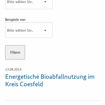
Innovationspreis
Förderprogramme
Beispiele von
Weitere Informationen
Kontakt
Öffentliche Auftraggeber
Services
13.08.2014
Öffnet
Einzelsicht
Energetische Bioabfallnutzung im
Innovative Beschaffung
Kreis Coesfeld
Bewertungsmethoden-Lotse
E-Learning