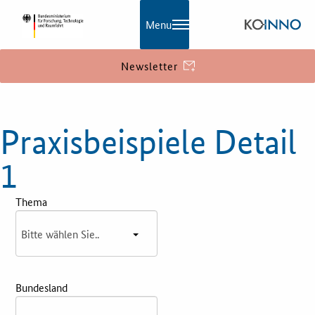
Menu
Newsletter
KOINNO
Praxisbeispiele Detail
Navigation
Aktuelles
1
Praxisbeispiele
Thema
Publikationen
KOINNOmagazin
Bundesland
Netzwerk