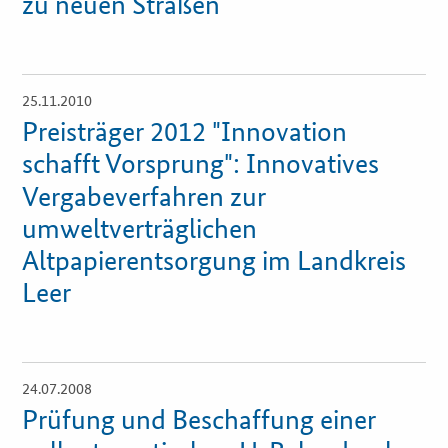
zu neuen Straßen
Zertifizierung
Innovationspreis
25.11.2010
Öffnet
Einzelsicht
Preisträger 2012 "Innovation
EU-Förderung
schafft Vorsprung": Innovatives
Aktuelles
Vergabeverfahren zur
umweltverträglichen
Fördermöglichkeiten
Altpapierentsorgung im Landkreis
Leer
Service und Kontakt
Praxisbeispiele
24.07.2008
Öffnet
Downloads
Einzelsicht
Prüfung und Beschaffung einer