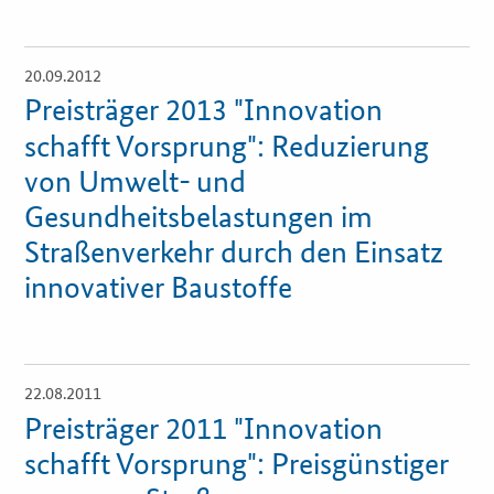
Services
20.09.2012
Öffnet
Öffentliche Beschaffung
Einzelsicht
Preisträger 2013 "Innovation
schafft Vorsprung": Reduzierung
Toolbox
von Umwelt- und
Gesundheitsbelastungen im
E-Learning
Straßenverkehr durch den Einsatz
innovativer Baustoffe
KOINNOvationsplatz
Praxisbeispiele
22.08.2011
Öffnet
Marketing-Guide
Einzelsicht
Preisträger 2011 "Innovation
schafft Vorsprung": Preisgünstiger
Playbook