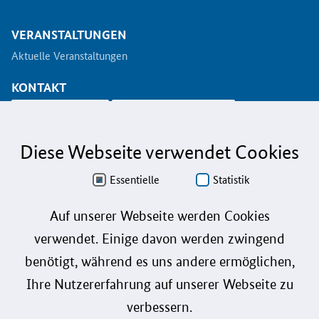
VERANSTALTUNGEN
Aktuelle Veranstaltungen
KONTAKT
info@koinno.de
+49 6196/58 28- 350
Diese Webseite verwendet Cookies
Aus Gründen der besseren Lesbarkeit wird auf die gleichzeitige Verwendung der
Sprachformen männlich, weiblich und divers (m/w/d) verzichtet. Sämtliche
Personenbezeichnungen gelten gleichermaßen für alle Geschlechter.
Essentielle
Statistik
Datenschutz
Auf unserer Webseite werden Cookies
verwendet. Einige davon werden zwingend
Barrierefreiheit
benötigt, während es uns andere ermöglichen,
Gebärdensprache
Ihre Nutzererfahrung auf unserer Webseite zu
Leichte Sprache
verbessern.