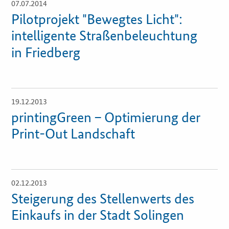
07.07.2014
Öffnet
Einzelsicht
Pilotprojekt "Bewegtes Licht":
Fristenassistent
intelligente Straßenbeleuchtung
in Friedberg
KOINNOvationsplatz
LZK-Rechner
19.12.2013
Öffnet
Einzelsicht
Preis-Leistungs-Gewichtungs-Check
printingGreen – Optimierung der
Print-Out Landschaft
Toolbox
Vergabe-Wahl-O-Mat
02.12.2013
Öffnet
Einzelsicht
Steigerung des Stellenwerts des
Zertifizierung
Einkaufs in der Stadt Solingen
Startups & innovative KMU