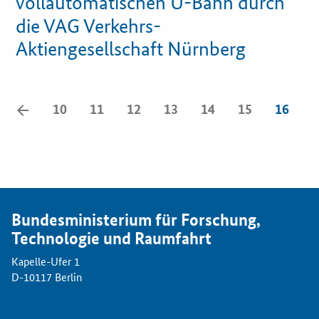
vollautomatischen U-Bahn durch
Newsletter
die VAG Verkehrs-
Veranstaltungen
Aktiengesellschaft Nürnberg
Aktuelle Veranstaltungen
zurück
10
11
12
13
14
15
16
blättern
Bundesministerium für Forschung,
Technologie und Raumfahrt
Kapelle-Ufer 1
D-10117 Berlin