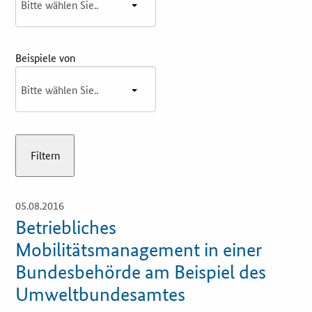
Innovationspreis
Förderprogramme
Beispiele von
Weitere Informationen
Kontakt
Öffentliche Auftraggeber
Services
05.08.2016
Öffnet
Einzelsicht
Betriebliches
Innovative Beschaffung
Mobilitätsmanagement in einer
Bundesbehörde am Beispiel des
Bewertungsmethoden-Lotse
Umweltbundesamtes
E-Learning