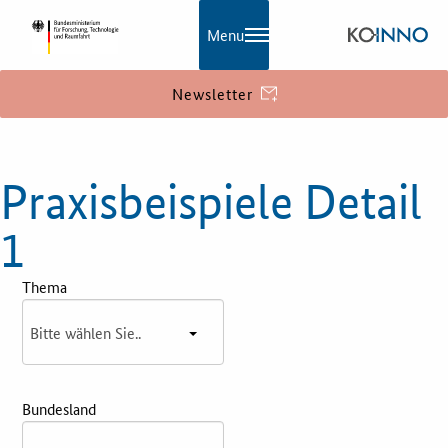
Menu
Newsletter
KOINNO
Praxisbeispiele Detail
Navigation
Aktuelles
1
Praxisbeispiele
Thema
Publikationen
KOINNOmagazin
Bundesland
Netzwerk