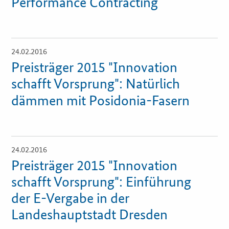
Performance Contracting
Zertifizierung
Innovationspreis
24.02.2016
Öffnet
Einzelsicht
Preisträger 2015 "Innovation
EU-Förderung
schafft Vorsprung": Natürlich
Aktuelles
dämmen mit Posidonia-Fasern
Fördermöglichkeiten
24.02.2016
Öffnet
Service und Kontakt
Einzelsicht
Preisträger 2015 "Innovation
Praxisbeispiele
schafft Vorsprung": Einführung
der E-Vergabe in der
Downloads
Landeshauptstadt Dresden