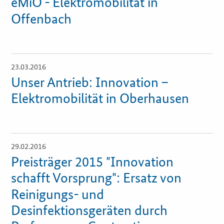
eMiO - Elektromobilität in
Offenbach
Services
Öffentliche Beschaffung
23.03.2016
Öffnet
Toolbox
Einzelsicht
Unser Antrieb: Innovation –
Elektromobilität in Oberhausen
E-Learning
KOINNOvationsplatz
29.02.2016
Öffnet
Praxisbeispiele
Einzelsicht
Preisträger 2015 "Innovation
schafft Vorsprung": Ersatz von
Marketing-Guide
Reinigungs- und
Desinfektionsgeräten durch
Playbook