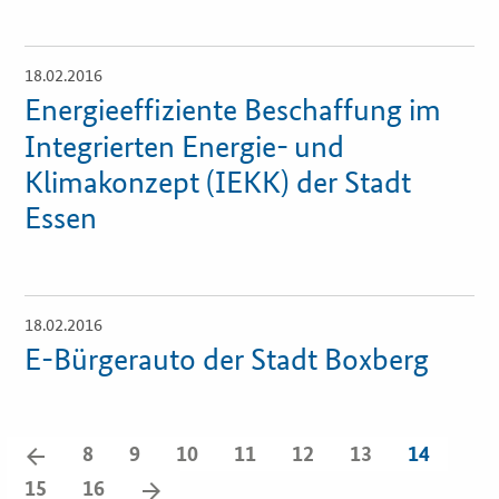
Newsletter
Veranstaltungen
18.02.2016
Öffnet
Einzelsicht
Energieeffiziente Beschaffung im
Aktuelle Veranstaltungen
Integrierten Energie- und
Klimakonzept (IEKK) der Stadt
Essen
18.02.2016
Öffnet
Einzelsicht
E-Bürgerauto der Stadt Boxberg
zurück
8
9
10
11
12
13
14
blättern
vorwärts
15
16