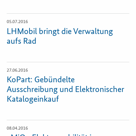
Fristenassistent
05.07.2016
Öffnet
Einzelsicht
LHMobil bringt die Verwaltung
KOINNOvationsplatz
aufs Rad
LZK-Rechner
Preis-Leistungs-Gewichtungs-Check
27.06.2016
Öffnet
Einzelsicht
KoPart: Gebündelte
Toolbox
Ausschreibung und Elektronischer
Katalogeinkauf
Vergabe-Wahl-O-Mat
Zertifizierung
08.04.2016
Öffnet
Startups & innovative KMU
Einzelsicht