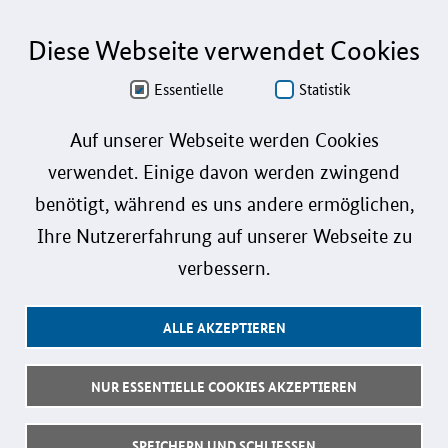
info@koinno.de
+49 6196/58 28- 350
Diese Webseite verwendet Cookies
Aus Gründen der besseren Lesbarkeit wird auf die gleichzeitige Verwendung der
Sprachformen männlich, weiblich und divers (m/w/d) verzichtet. Sämtliche
Personenbezeichnungen gelten gleichermaßen für alle Geschlechter.
Essentielle
Statistik
Datenschutz
Auf unserer Webseite werden Cookies
verwendet. Einige davon werden zwingend
Barrierefreiheit
benötigt, während es uns andere ermöglichen,
Gebärdensprache
Ihre Nutzererfahrung auf unserer Webseite zu
Leichte Sprache
verbessern.
Impressum
ALLE AKZEPTIEREN
Benutzerhinweise
Kontakt
NUR ESSENTIELLE COOKIES AKZEPTIEREN
Follow us:
SPEICHERN UND SCHLIESSEN