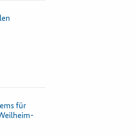
len
tems für
Weilheim-