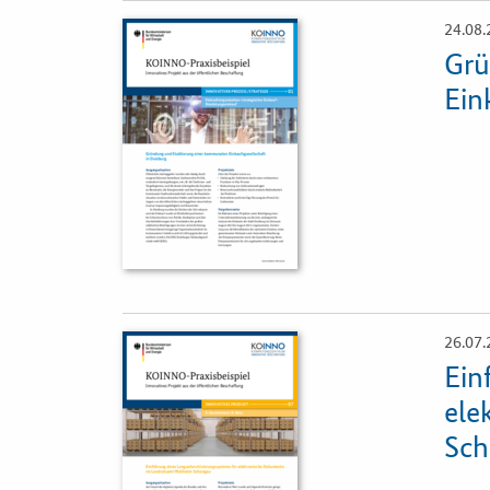
24.08.
Öffnet
Einzelsicht
Grü
Ein
26.07.
Öffnet
Einzelsicht
Ein
ele
Sc