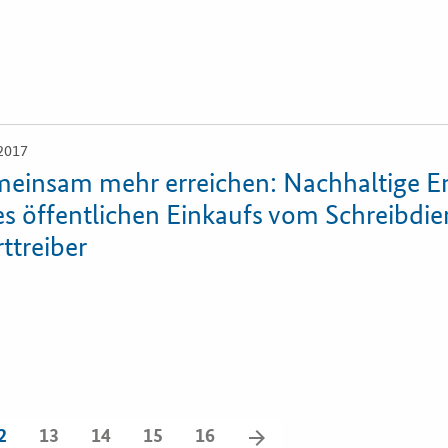
2017
einsam mehr erreichen: Nachhaltige E
es öffentlichen Einkaufs vom Schreibdie
ttreiber
vorwärts
2
13
14
15
16