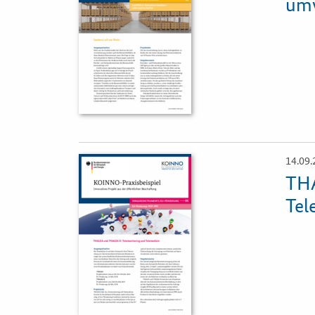
umw
14.09.
Öffnet
Einzelsicht
THA
Tel