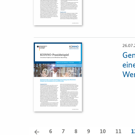
26.07.
Öffnet
Einzelsicht
Gem
ein
Wer
zurück
6
7
8
9
10
11
1