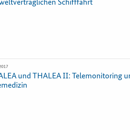
eltverträglichen Schifffahrt
2017
LEA und THALEA II: Telemonitoring u
emedizin