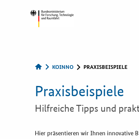
KOINNO
Öffentlic
KOINNO
PRAXISBEISPIELE
Auftragg
Aktuelles
Praxisbeispiele
Services
Praxisbeispiele
Hilfreiche Tipps und pra
Innovative
Beschaffun
Publikationen
Hier präsentieren wir Ihnen innovative 
Bewertung