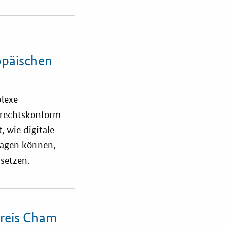
opäischen
plexe
 rechtskonform
, wie digitale
ragen können,
setzen.
reis Cham