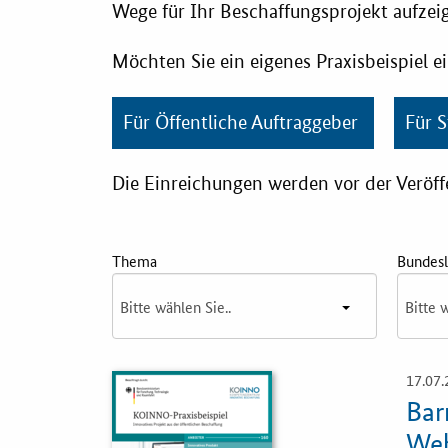
Lotse
KOINNOmagazin
Wege für Ihr Beschaffungsprojekt aufze
Möchten Sie ein eigenes Praxisbeispiel e
E-Learning
Netzwerk
Für Öffentliche Auftraggeber
Für 
Fristenassi
Innovationspreis
Die Einreichungen werden vor der Veröff
KOINNOvat
Förderprogramme
LZK-Rechn
Weitere
Thema
Bundes
Informationen
Preis-Leist
Gewichtun
Kontakt
17.07.
Öffnet
Toolbox
Einzelsicht
Bar
Web