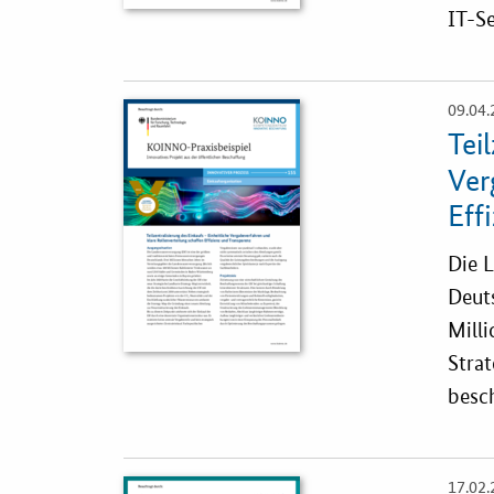
IT-S
09.04.
Öffnet
Einzelsicht
Tei
Ver
Eff
Die 
Deut
Mill
Stra
besc
17.02.
Öffnet