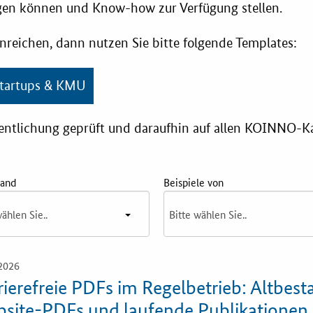
Praxisbeisp
igen können und Know-how zur Verfügung stellen.
E-Learning
inreichen, dann nutzen Sie bitte folgende Templates:
Downloads
KOINNOvationsplatz
Startups & KMU
stent
Newsletter
Praxisbeispiele
entlichung geprüft und daraufhin auf allen KOINNO-Ka
ionsplatz
Marketing-Guide
er
land
Beispiele von
Playbook
ungs-
gs-Check
Zertifizierung
2026
rierefreie PDFs im Regelbetrieb: Altbest
Innovationspreis
site-PDFs und laufende Publikationen