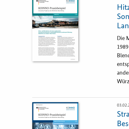
Einzelsicht
Hit
Son
Lan
Die 
1989 
Blen
ents
ande
Würz
03.02.
Öffnet
Einzelsicht
Str
Bes