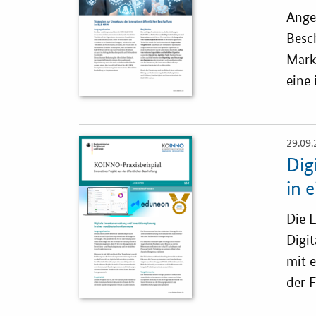
Ange
Besc
Mark
eine 
29.09.
Öffnet
Einzelsicht
Dig
in 
Die 
Digit
mit 
der F