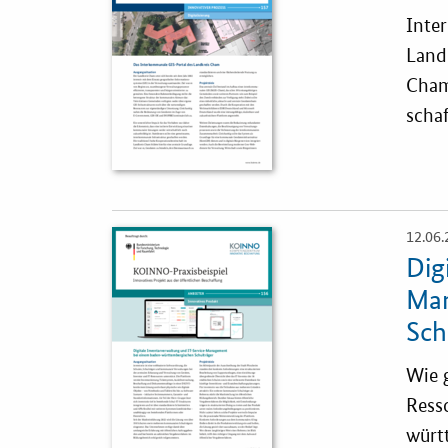
Inte
Land
Cham
scha
12.06.
Öffnet
Einzelsicht
Dig
Man
Sch
Wie g
Ress
würt