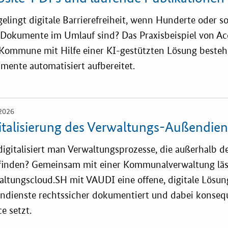
ahl-O-Mat
elingt digitale Barrierefreiheit, wenn Hunderte oder s
ung
Dokumente im Umlauf sind? Das Praxisbeispiel von Acce
 Kommune mit Hilfe einer KI-gestützten Lösung beste
mente automatisiert aufbereitet.
2026
italisierung des Verwaltungs-Außendien
igitalisiert man Verwaltungsprozesse, die außerhalb d
tfinden? Gemeinsam mit einer Kommunalverwaltung läs
altungscloud.SH mit VAUDI eine offene, digitale Lösun
ndienste rechtssicher dokumentiert und dabei konseq
e setzt.