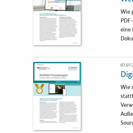
Vergabe-W
Wie g
Zertifizier
PDF-
eine
Doku
07.07.
Öffnet
Einzelsicht
Dig
Wie d
stat
Verw
Auße
Sourc