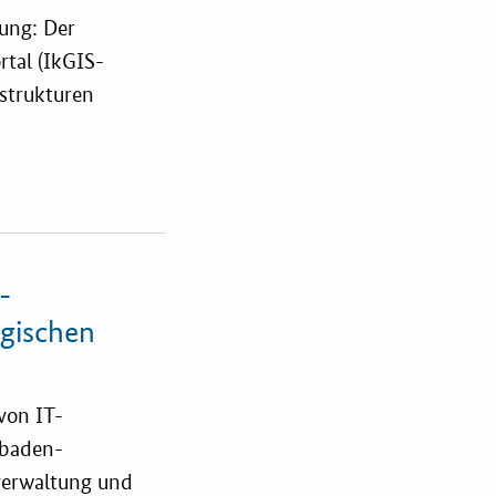
ung: Der
tal (IkGIS-
strukturen
-
gischen
von IT-
 baden-
rverwaltung und