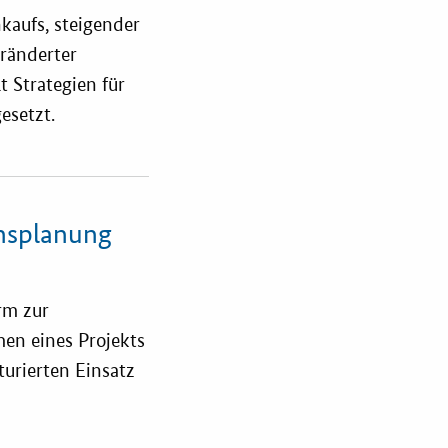
kaufs, steigender
ränderter
 Strategien für
esetzt.
onsplanung
rm zur
men eines Projekts
urierten Einsatz