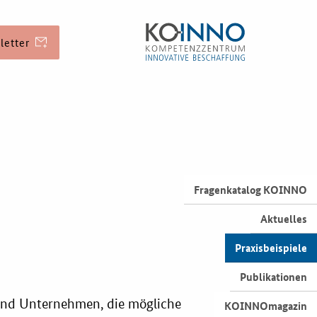
letter
erung
Veranstaltungen
Aktuelle
Fragenkatalog KOINNO
Veranstaltungen
Aktuelles
ichkeiten
Praxisbeispiele
Publikationen
d Kontakt
 und Unternehmen, die mögliche
KOINNOmagazin