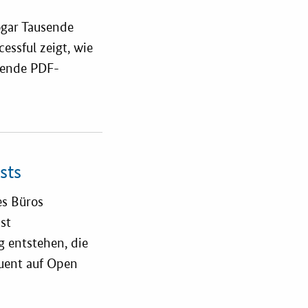
ogar Tausende
ssful zeigt, wie
hende PDF-
sts
es Büros
st
g entstehen, die
uent auf Open