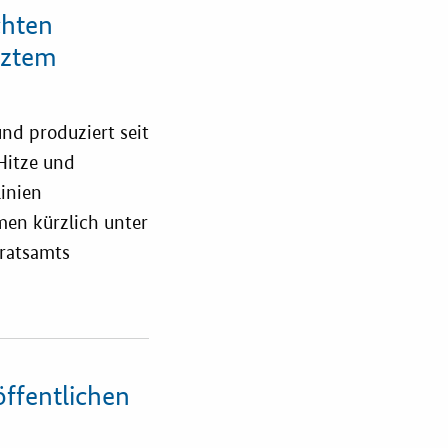
chten
tztem
nd produziert seit
 Hitze und
inien
en kürzlich unter
ratsamts
öffentlichen