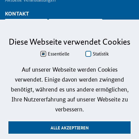
KONTAKT
info@koinno.de
+49 6196/58 28- 350
Diese Webseite verwendet Cookies
Aus Gründen der besseren Lesbarkeit wird auf die gleichzeitige Verwendung der
Sprachformen männlich, weiblich und divers (m/w/d) verzichtet. Sämtliche
Personenbezeichnungen gelten gleichermaßen für alle Geschlechter.
Essentielle
Statistik
Datenschutz
Auf unserer Webseite werden Cookies
verwendet. Einige davon werden zwingend
Barrierefreiheit
benötigt, während es uns andere ermöglichen,
Gebärdensprache
Ihre Nutzererfahrung auf unserer Webseite zu
Leichte Sprache
verbessern.
Impressum
ALLE AKZEPTIEREN
Benutzerhinweise