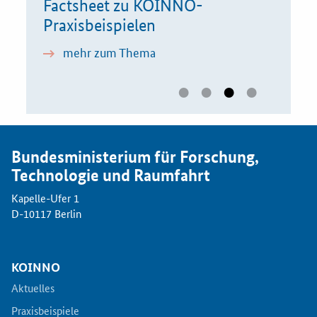
x 2026
Factsheet zu KOINNO-
Dos & 
Praxisbeispielen
Markt
KOINN
mehr zum Thema
meh
Bundesministerium für Forschung,
Technologie und Raumfahrt
Kapelle-Ufer 1
D-10117 Berlin
KOINNO
Aktuelles
Praxisbeispiele