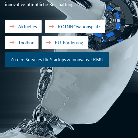
innovative öffentliche Beschaffung.
Aktuelles
KOINNOvationsplatz
Toolbox
EU-Förderung
Zu den Services für Startups & innovative KMU